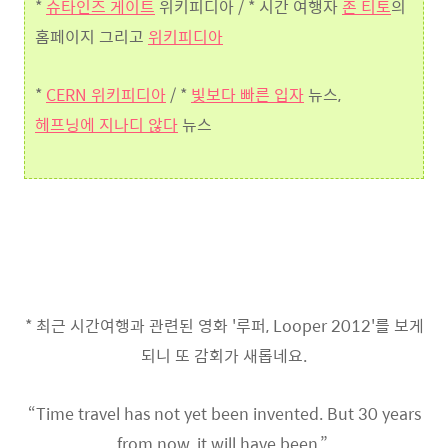
*
슈타인즈 게이트
위키피디아 / * 시간 여행자
존 티토
의
홈페이지 그리고
위키피디아
*
CERN 위키피디아
/ *
빛보다 빠른 입자
뉴스,
헤프닝에 지나디 않다
뉴스
* 최근 시간여행과 관련된 영화 '루퍼, Looper 2012'를 보게
되니 또 감회가 새롭네요.
“Time travel has not yet been invented. But 30 years
from now, it will have been.”