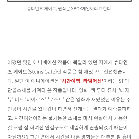
슈타인즈 게이트, 원작은 XBOX게임이라고 한다.
어쨌던 멋진 애니메이션 작품에 목말라 있던 저에게
슈타인
즈 게이트
(Steins;Gate)란 작품은 참 재밌고도 신선했습니
다. 일단 이 애니메이션은
'시간여행_타임머신'
이라는 SF의
단골소재를 가져다 쓴 작품입니다. 영화 '백 투더 퓨처' '데자
뷰' 미드 '히어로즈', '로스트' 같은 영화가 재밌었던 이유는 주
인공이 시간을 왔다갔다 하면서 전개되는 결과가 예측불허하
고, 시간여행이라는 불가능한 소재를 마치 현실에서 가능한
것 처럼 잘 짜여진 연결구도로 세밀하게 연출되었기 때문이
아닐까요? 그런 면에서 시간을 다룬 영화들은 대부분 참 흥미