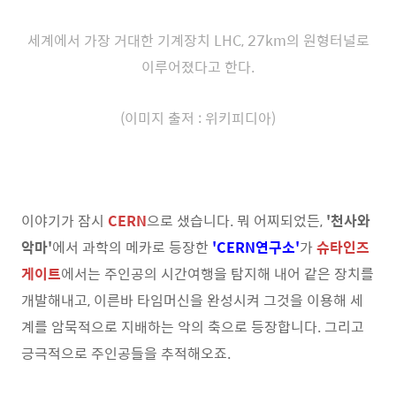
세계에서 가장 거대한 기계장치 LHC, 27km의 원형터널로
이루어졌다고 한다.
(이미지 출저 : 위키피디아)
이야기가 잠시
CERN
으로 샜습니다. 뭐 어찌되었든,
'천사와
악마'
에서 과학의 메카로 등장한
'CERN연구소'
가
슈타인즈
게이트
에서는 주인공의 시간여행을 탐지해 내어 같은 장치를
개발해내고, 이른바 타임머신을 완성시켜 그것을 이용해 세
계를 암묵적으로 지배하는 악의 축으로 등장합니다. 그리고
긍극적으로 주인공들을 추적해오죠.