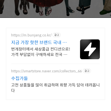
https://m.bunjang.co.kr/
광고
지금 가장 핫한 브랜드 국내 최
대 브랜드 중고거래
번개장터에서 새상품급 컨디션으로!
가격 부담없이 구매하세요 전국 각
지에서 올라오는 전국구 최다 상품
매일 10만 개 이상의 신규 상품 업
로드
https://smartstore.naver.com/collectors_66
광고
수집가들
고전 상품들을 많이 취급하며 취향 가득 담아 데려옵니
다