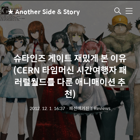
★ Another Side & Story
메
뉴
슈타인즈 게이트 재밌게 본 이유
(CERN 타임머신 시간여행자 패
러럴월드를 다룬 애니매이션 추
천)
2012. 12. 1. 16:37
ㆍ
패션매거진👔Reviews