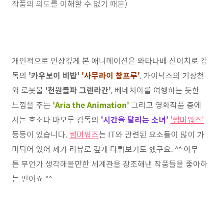
작품의 의도를 이해할 수 없기 때문)
개인적으로 인상깊게 본 애니메이션은 와타나베 신이치로 감
독의
'카우보이 비밥'
'사무라이 참프루'
, 가이낙스의 기상천
외 로봇물
'천원돌파 그렌라간'
, 베네치아를 여행하는 듯한
느낌을 주는
'Aria the Animation'
그리고 영화작품 중에
서는 호소다 마모루 감독의
'시간을 달리는 소녀'
'썸머워즈'
등등이 있습니다.
썸머워즈
는 IT와 관련된 요소들이 많이 가
미되어 있어 제가 리뷰로 깊게 다뤄보기도 했구요. ^^ 아무
튼 무언가 생각해볼만한 세계관을 창조해낸 작품들을 좋아하
는 편이죠 ^^