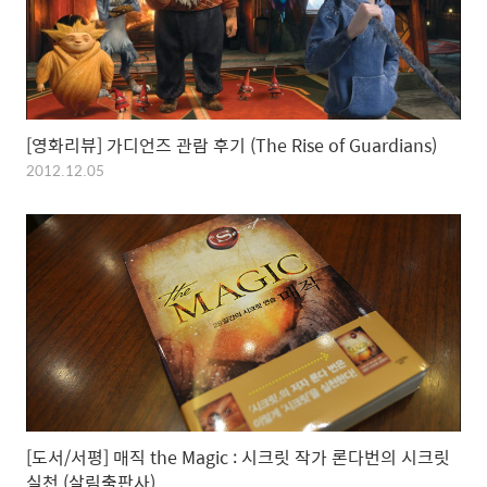
[영화리뷰] 가디언즈 관람 후기 (The Rise of Guardians)
2012.12.05
[도서/서평] 매직 the Magic : 시크릿 작가 론다번의 시크릿
실천 (살림출판사)