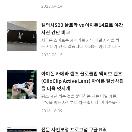
게 날려버리는 작업을 해야 할 때가 있습니다.
사진은 무조정에서 단순 리사이즈만 하였고, 줌
2023.04.14
이걸 보통 디자이너들은 '누끼를 딴다'라고 표
을 사용하지 않고 표준 화각으로 촬영하였습니
현을 할 때도 있는데요.요즘에는 웹에 이미지를
다.갤럭시S25가 조금 더 사실적인 색감인 것 같
업로드 해서 쉽게 원하는 배경제거를 할 수 있는
고, 아이폰16프로는 조금 더 화사하게 나왔네
갤럭시S23 울트라 vs 아이폰14프로 야간
AI 기술이 접목된 서비스가 있어서, 굳이 포토샵
요. 음식 사진은 아이폰16프로가 더 선명하고
사진 간단 비교
이나 별도의 소프트웨어를 사용해서 누끼를 따
잘 나온 것 같습니다. 갤럭시..
지금은 스마트폰 카메라로 거의 매일 사진을 찍
지 않아도 됩니다. 아래의 Remove.bg 서비스
는 시대가 된 것 같습니다. 이제는 '카메라' 라는
와 Canva의 배경제거 기능을 이용하면, 드래그
용어가 '스마트폰 카메라'로 대체된 것 같기도
앤 드롭으로 쉽게 배경이 투명해진 투명 이미지
2023.03.15
한데요. 지금 제가 보유하고 있는 삼성 갤럭시
PNG를 다운로드 받을 수 있습니다.Remove
S23 Ultra와, 아이폰14프로의 사진을 간단하게
BG 배경 투명하게 만들기:: Remove.bg 사용
비교하면 좋을 것 같아 기록을 남겨 봅니다. 참
해보러 바로가기 ::사진이나 이미지 등 배경을
아이폰 카메라 렌즈 올로클립 액티브 렌즈
고로 주간 사진은 어떤 스마트폰 카메라로 촬영
투명하게 만들고 싶은 이미지가 생겼다면, 위에
(OlloClip Active Lens) 아이폰 일상사진
해도 잘 나오고, 화질을 논하기 어렵기 때문에...
사이..
을 더욱 멋지게!
빛이 적은 야간에 저조도 사진을 비교하려고 2
장의 사진을 촬영해보았습니다. 사진은 무보정
평소 사진 찍는 것을 좋아하는 저는 어딜 가든,
이며, 촬영 시 별도의 설정 없이 디폴트 환경에
무엇을 먹든 사진부터 찍곤 합니다. 아이폰을 사
서 자동촬영만 하였습니다. 또한 업로드를 위해
용하고 난 이후부터는 더욱 심해졌는데요 ^^;
2016.10.09
1/2 정도 해당되는 2000px로 라사이즈만 하였
64기가 용량임에도 불구하고 "사진을 찍을 수
습니다. 간단하게 비교를 해보면 색감은 갤럭시
없음. 사진을 찍는 데 필요한 저장 공간이 충분
S23 울트라가 뭔가 포샵이 된 것처럼 화사하게
하지 않습니다"라는 알림이 뜨기 일쑤입니다.
전문 사진보정 프로그램 구글 Nik