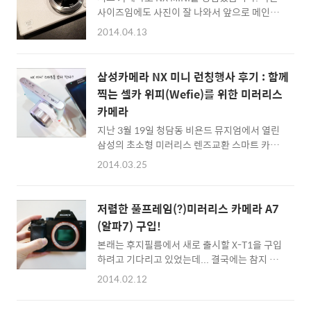
OM-D는 마이크로 포서드 진영에서의 최강자
Camera 하이엔드 디..
사이즈임에도 사진이 잘 나와서 앞으로 메인카
라고 불리울 만큼 화질과 기기성능을 인정받은
메라보다 더 자주 애용하게 될 것 같네요. 펌웨
카메라 라인업이라 큰 기대와 관심을 가지고 살
2014.04.13
어 버전을 살펴보니 업데이트가 나왔더군요. 카
펴보았는데, 신제품 E-M10은 뛰어난 외관디자
메라 제품은 보통 출시 직후 버그를 잡은 안정적
인만큼 성능과 화질도 매력적이더군요. 올림푸
인 펌웨어가 나오기 때문에 사용전에 미리 업데
스 OM-D 유저들의 관심을 받기에 충분해 보입
삼성카메라 NX 미니 런칭행사 후기 : 함께
이트를 해두는 것이 좋습니다. NX MINI는 제품
니다. 이날 런칭행사는 청담 비하이브에서 열였
찍는 셀카 위피(Wefie)를 위한 미러리스
구성품에 동봉된 Samsung I-Launcher로 펌
습니다. 카메라 유저들을 초청한 자리인 만큼 활
카메라
웨어 업데이트를 합니다. Mac과 Windows를
발한 파티분위기 ..
모두 지원하네요. 저는 그냥 윈도우에서 펌웨어
지난 3월 19일 청담동 비욘드 뮤지엄에서 열린
업데이트를 다운로드 받았습니다. Samsung
삼성의 초소형 미러리스 렌즈교환 스마트 카메
I-Launcher로 카메라 펌웨어 업데이트 하기
라 NX MINI의 글로벌 런칭 행사를 취재하고 돌
2014.03.25
먼저 microSD메모리가 들어있는 상태에서 NX
아왔습니다. 저는 평소 NX30을 구입하려는 계
미니를 컴퓨터와 USB케이블로 연결합니다. 그
획을 가지고 있었는데, 이번 NX 신제품 발표회
러면 I-Launcher 오토런을 통해서 소프..
에서 사용해본 NX 미니는 제가 생각하오던 이
저렴한 풀프레임(?)미러리스 카메라 A7
상적인 서브카메라의 조건을 모두 충족하고 있
(알파7) 구입!
더군요. (대형 스크린이 탑재된 스마트폰 보다
본래는 후지필름에서 새로 출시할 X-T1을 구입
더 작은 컴팩트한 사이즈를 자랑하고, NX M 마
하려고 기다리고 있었는데... 결국에는 참지 못
운트로 출시되는 새로운 렌즈군을 물릴 수 있습
하고 비교적 저렴한(?) 풀프레임 미러리스 카메
니다. 매우 긴 배터리타임, NFC 및 Wi-Fi 기술
2014.02.12
라인 소니 알파7을 구입했습니다. 가격이 꽤 매
을 사용한 스마트기능으로 사진을 공유할 수 있
력적으로 내려와 구입할 수 밖에 없었네요. 스마
는 기능도 있어 여성유저들에게 매우 인기가 있