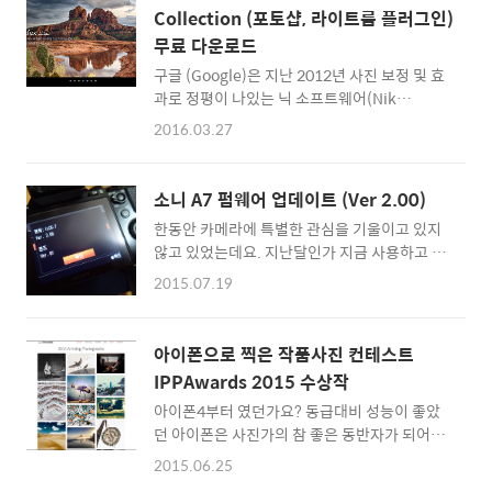
잘 ..
^^ 사용하는 앱이 그리 많지 않아 거의 모든 용
Collection (포토샵, 라이트룸 플러그인)
량이 사진에 집중되어있음에도 말이죠. 그런데
무료 다운로드
이런 저의 사진사랑에 더욱 불을 지핀 아이템이
있습니다. 아이폰6/6s 또는 아이폰6/6s Plus
구글 (Google)은 지난 2012년 사진 보정 및 효
의 카메라에 클립형태로 끼워 더욱 멋진 사진을
과로 정평이 나있는 닉 소프트웨어(Nik
찍을 수 있도록 해주는 올로클립 액티브 렌즈
Software)를 인수했는데요. 2016년 3월 25일
2016.03.27
(Olloclip Active Lens) 입니다. 올로클립 액티
Nik Collection 이미지 보정 플러그인을 무료
브 렌즈 (광각/망원) Olloclip Active Lens ▲
로 배포하기 시작했습니다. 지금까지는 매우 고
OlloClip Acti..
가에 판매되던 사진 이미지 효과 소프트웨어인
소니 A7 펌웨어 업데이트 (Ver 2.00)
데... 2013년 한차례 가격인하(149$)를 한 뒤
한동안 카메라에 특별한 관심을 기울이고 있지
2016년에는 무료로 누구나 다운로드를 할 수
않고 있었는데요. 지난달인가 지금 사용하고 있
있게 만드는군요. 포토샵(Photoshop) 또는 라
는 풀프레임 미러리스 카메라 소니 A7 펌웨어가
이트룸(Lightroom) 그리고 애퍼처(Aperture)
2015.07.19
업데이트 되었다는 소식을 메일로 알게 되었습
에서 사용할 수 있도록 플러그인도 제공되니, 평
니다. 시간을 내어 펌웨어를 V2.0으로 업데이트
소 이미지 편집 프로그램으로 사진 보정을 자주
한 과정을 간단하게 정리해봅니다. 소니
하시는 분들에게 매우 좋은 소식입니다. 구글
아이폰으로 찍은 작품사진 컨테스트
A7(ILCE-7), A7R(ILCE-7R), A7S(ILCE-7S)
(Google)이 얼마나 통이 큰지 보여주는 좋은 사
IPPAwards 2015 수상작
미러리스 카메라 펌웨어 업데이트 정보는 아래
례인 것 같습니다...
아이폰4부터 였던가요? 동급대비 성능이 좋았
의 사이트에서 확인해볼 수 있습니다. 윈도우와
던 아이폰은 사진가의 참 좋은 동반자가 되어온
맥(Mac) 모두 지원해주고 있네요. :: 소니 미러
것 같습니다. DSLR/미러리스 카메라의 화질이
리스 A7, A7R, A7S 펌웨어 정보 보러가기 :: 펌
2015.06.25
월등히 좋은 것은 누구나 다 알고 있지만, 명필
웨어 업데이터 파일을 다운로드 받아 압축을 풀