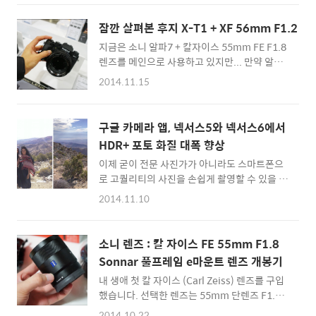
을 붓을 가리지 않는다고... 가끔 스마트폰 카메
어보면 PDF 메뉴얼과 Update 실행파일이 들
라로 찍은 사진도 믿기 어려울 정도로 풍부하고
어있습니다. 실행시키면 자동으로 압축이 풀리
잠깐 살펴본 후지 X-T1 + XF 56mm F1.2
깊은 표현이 담길 때가 있죠. 오래전부터 아이포
고 업데이트용 프로그램이 진행되네요. 이..
지금은 소니 알파7 + 칼자이스 55mm FE F1.8
노그래피(iPhoneography)라는 신조어가 생
렌즈를 메인으로 사용하고 있지만... 만약 알파7
겼을 만큼 아이폰으로 사진을 찍는 것이 일반화
을 구입하지 않았다면 후지 X-T1을 구입했을 겁
되었는데요. 애플 아이폰/아이패드로 촬영한 사
2014.11.15
니다. 알파7을 구입한 이유는 아시다시피 가장
진 컨테스트가 있다는 것 알고 계셨나요? ::
저렴한(?) 풀프레임 미러리스 카메라였기 때문
IPPAwards 2015 수상작 사진 보러가기 ::
이죠. (마침 운좋게 경품으로 Nex5T를 입수할
IPPAwards는 2007년부터 매년 개최된 아이
구글 카메라 앱, 넥서스5와 넥서스6에서
수 있었고... 조금 써보다 보니 이 정도면 가지고
폰 사진 대회입니다. 이번 2015년에도 수상작
HDR+ 포토 화질 대폭 향상
있는 모든 카메라를 처분하고 풀프레임 카메라
들이 발표되었는데요. 스마트폰으로 남과 다른
이제 굳이 전문 사진가가 아니라도 스마트폰으
로 미러리스를 선택해도 되겠다는 생각이 들어
사진을..
로 고퀄리티의 사진을 손쉽게 촬영할 수 있을 정
서 알파7을 구입했었습니다.) 알파7에 대한 간
도로 스마트기기의 이미지 프로세싱 기술과 카
단한 평을 해보자면 가끔 부트업 시간이 느리다
2014.11.10
메라모듈의 성능이 상향평준화 되었습니다. 앞
는 것과, AF가 조금 왔다갔다 하는 것을 제외하
으로는 어두운 장소에서도 OIS(광학식 손떨림
면 만족하고 쓰고 있습니다. 칼자이쓰 55mm
보정)이나 HDR(High Dynamic Range)과 같
렌즈를 영입한 이후에는 카메라에 돈을 쓰지 않
소니 렌즈 : 칼 자이스 FE 55mm F1.8
은 촬영기능을 통해 이전보다 높은 퀄리티의 사
으려고 노력하고 있는데... 아무튼 취업해서 첫
Sonnar 풀프레임 e마운트 렌즈 개봉기
진을 촬영하는 것이 보편화 되고 있죠. 구글 카
월..
내 생애 첫 칼 자이스 (Carl Zeiss) 렌즈를 구입
메라 앱은 레퍼런스 스마트폰인 넥서스 시리즈
했습니다. 선택한 렌즈는 55mm 단렌즈 F1.8
의 기본 카메라 촬영앱으로 탑재되어 있는 앱인
Sonnar FE라고 표기된 것에서 알 수 있듯이...
데, 얼마전 구글은 공식 블로그를 통해 HDR 사
2014.10.22