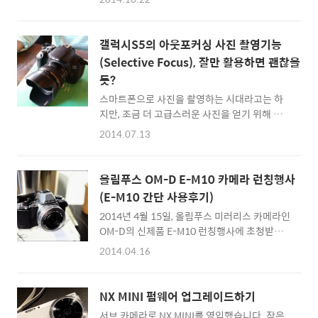
소니 미러리스 E마운트 풀프레임 대응 렌즈이
진의 퀄리티를 크게 향상시켰다는 관련 내용을
죠. A7을 구입한 이후 렌즈를 구입한다면 딱 이
공개했습니다. 구글 카메라 앱은 대부분의 안드
녀석 밖에는 없다고 생각해오고 있었는데, 이번
로이드 폰에서 사용이 가능하지만, 아쉽게도
갤럭시S5의 아웃포커싱 사진 촬영기능
에 소니 렌즈 캐시백 이벤트 기간이 끝나기 전에
HDR+포토의 향상된 이미지퀄리티는 OIS기능
(Selective Focus), 잘만 활용하면 괜찮을
하나 장만해봤습니다. 망원 렌즈는 아니고 표준
이 있는 넥서스5와 넥서스6에서..
듯?
화각이지만 자이쓰 렌즈라 무거울 줄 알았는
데... 생각외로 제품박스는 가볍더군요 ^^ 병행
스마트폰으로 사진을 촬영하는 시대라고는 하
수입이 아닌 정품이라 10만원 캐시백 신청을 할
지만, 조금 더 고급스러운 사진을 얻기 위해 지
수 있으니 실 구매가는 약 80만원 정도입니다.
금도 많은 사진가들이 값비싼 렌즈와 장비에 아
2014.07.13
Sony Carl Zeiss FE 55mm F1.8 Sonnar
낌없이 자금을 투자합니다. ^^ 그 이유 중 하나
Unboxing 박스를 열어보면 소니코리아 정품
는 자연스러운 아웃포커스(초점흐림) 사진이라
안내서가 나오고,..
고 해도 과언이 아닐텐데요, 광학으로 구현되는
올림푸스 OM-D E-M10 카메라 런칭행사
자연스러운 아웃포커싱은 스마트폰 카메라 모
(E-M10 간단 사용후기)
듈같이 제한적인 기술로는 구현하기 매우 어려
2014년 4월 15일, 올림푸스 미러리스 카메라인
운 과제 중 하나죠 ^^ 그렇지만 Lytro카메라 처
OM-D의 신제품 E-M10 런칭행사에 초청받아
럼 선 촬영 후 초점 조절이 되는 카메라도 있고,
취재를 하고 돌아왔습니다. 지금까지 블로거 활
구글 카메라 앱처럼 촬영 후 소프트웨어 후보정
2014.04.16
동을 하면서 캐논, 니콘, 소니, 파나소닉, 삼성 등
을 통해 아웃포커싱을 만드는 등 스마트폰 카메
DSLR부터 컴팩트 카메라까지 다양한 제품군을
라로도 고급스러운 아웃포커스 사진 결과물을
사용해봤지만, 의외로 올림푸스 카메라를 직접
얻기 위해 많은 시도가 이루어졌습니다. [참고
NX MINI 펌웨어 업그레이드하기
살펴본 것은 거의 처음입니다. ^^ 올림푸스의
글] 초점을 맞출필요 없는 카메라 Light Field
서브 카메라로 NX MINI를 영입했습니다. 작은