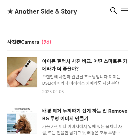
★ Another Side & Story
메
뉴
사진📷Camera
(96)
아이폰 갤럭시 사진 비교, 어떤 스마트폰 카
메라가 더 좋을까?
오랜만에 사진과 관련된 포스팅입니다.이제는
DSLR카메라나 미러리스 카메라도 사진 분야에
종사하시는 분이 아니면 들고 다니는 것을 본 적
2025.04.05
이 거의 없습니다. 그도 그럴것이 스마트폰 카메
라가 엄청 잘 나오기 때문인데요.이번에는 지금
사용하고 있는 아이폰16프로와, 잠깐 사용해본
배경 제거 누끼따기 쉽게 하는 법 Remove
갤럭시S25의 사진들을 비교한 것을 정리해볼
BG 투명 이미지 만들기
까 합니다.제가 메인으로 쓰고 있는 스마트폰 입
가끔 사진이나 이미지에서 앞에 있는 물체나 사
니다. 애플 아이폰16 프로!그리고 개인적으로
물, 또는 인물만 남기고 뒷 배경은 모두 투명하
꽤 잘나왔다고 생각하는 갤럭시25입니다.모든