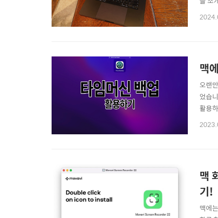
을 소
이 느
2024.
뉴를 
가 없
맥에
오랜만
었습니
활용하
를 A
2023.
임머신
을 찾아
맥 
기!
맥에는