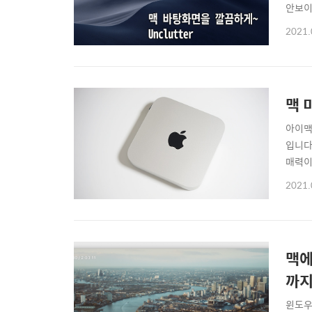
안보이
어떤 
2021.
스크롤
맥 
아이맥
입니다
매력이
스와 
2021.
니다.
편인데,
맥에
까지
윈도우