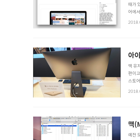
때가 
어에서
클린 인
2018.
Capi
아이
맥 유저
편이고
스토어
로 외
2018.
검은빛
맥(
예전 