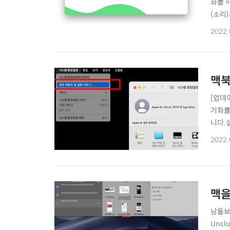
화를 
(소리
필요하
2022.
레코더 
년 구독
맥북
[업데이
기화를
니다.
전을 사
2022.
해서는
맥을
남들보
Uncl