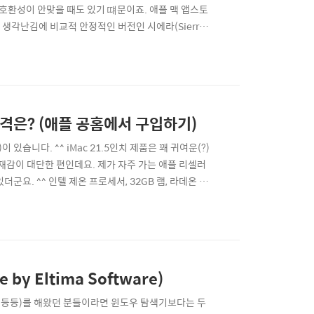
호환성이 안맞을 때도 있기 떄문이죠. 애플 맥 앱스토
도 생각난김에 비교적 안정적인 버전인 시에라(Sierra)
: macOS 시에라 다운로드 바로가기 :: OS X El
러 ..
 가격은? (애플 공홈에서 구입하기)
습니다. ^^ iMac 21.5인치 제품은 꽤 귀여운(?)
존재감이 대단한 편인데요. 제가 자주 가는 애플 리셀러
군요. ^^ 인텔 제온 프로세서, 32GB 램, 라데온 프
 엄청 관심이 있기에 한번 살펴보고 돌아왔습니다. ▲
 밝은 회색과는 달리, 어두운 그레이 입니다...
y Eltima Software)
정리 등등)를 해왔던 분들이라면 윈도우 탐색기보다는 두