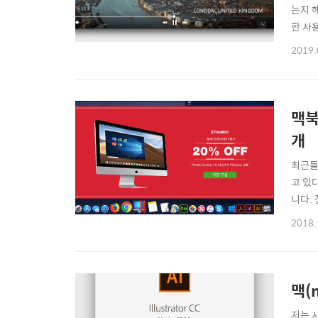
는지 
한 사
Just
2019.
기능들
저 비디
맥북
개
최근들
고 있
니다.
로 돌리
2018.
러 바
맥(
저는 