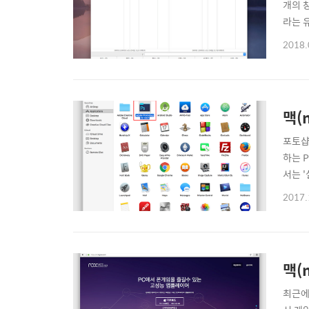
개의 창
라는 
있죠 ^
2018.
(Nor
맥(
포토샵
하는 
서는 '
에 자
2017.
(mac
이 Uni
맥(
최근에