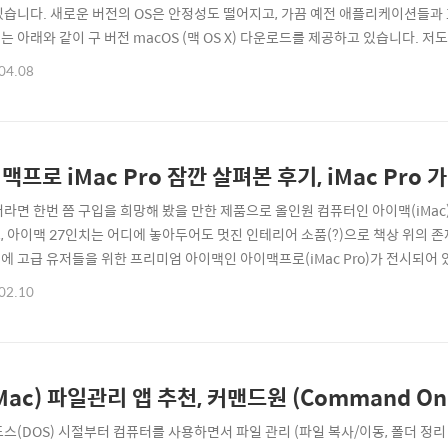
있습니다. 새로운 버전의 OS은 안정성도 떨어지고, 가끔 예전 애플리케이션들과 
는 아래와 같이 구 버전 macOS (맥 OS X) 다운로드를 제공하고 있습니다. 저
스톨 USB를 만들어둘 생각에 포스팅으로 정리해봅니다. macOS Sierra 10.12 :
04.08
tan 10.11 :: OS X 엘캐피탄 10.11 다운로드 바로가기 :: :: 신형 맥북에어 구입하
맥프로 iMac Pro 잠깐 살펴본 후기, iMac Pro
라면 한번 쯤 구입을 희망해 봤을 만한 제품으로 올인원 컴퓨터인 아이맥(iMac)이 있
, 아이맥 27인치는 어디에 놓아두어도 멋진 인테리어 소품(?)으로 책상 위의 
에 고급 유저들을 위한 프리미엄 아이맥인 아이맥프로(iMac Pro)가 전시되어 있더
장 그래픽, 5K 디스플레이로 후덜덜한 스펙이라 선뜻 구입은(?) 못하고 있지만,
02.10
 메탈 컬러로 꽤 멋진 분위기를 연출할 수 있는 iMac Pro 컬러는 일반 아이맥의
Mac) 파일관리 앱 추천, 커맨드원 (Command One b
도스(DOS) 시절부터 컴퓨터를 사용하면서 파일 관리 (파일 복사/이동, 폴더 