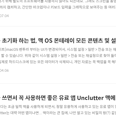
하기 위해 별도의 소프트웨어를 사용하지 않아도 되는데요. 그래도 스크린을 동영
)까지 캡처하고, 간단한 마크업이나 키보드 입력을 그래픽으로 보여주는 등 여러
게 되면, 상용 유료 소프트웨어를 사용하는 것이 편리할 때가 많습니다. 제가 사
07.04
(Movavi Screen Recorder)가 만족도가 꽤 높았기에 유료 버전을 구입해 사
..
 초기화 하는 법, 맥 OS 몬테레이 모든 콘텐츠 및 
트]macOS 벤투라 부터는 UI가 변경되어서, 시스템 설정 > 일반 > 전송 또는 
 할 수 있습니다. 위와 같이 시스템 설정 > 일반 > 전송 또는 재설정으로 찾아 들
실제로 하드디스크에 있는 모든 데이터가 삭제되니, 개인 자료는 꼭 백업을 꼭 해
용하신다면 참고해보세요 :):: 새로운 Mac 구입하러 애플스토어 바로가기 ::맥OS 
04.06
 리커버리 부팅 모드로 들어가서 인터넷 복구를 하는 수순을 거쳤는데요.맥OS 12 
 쓰면서 꼭 사용하면 좋은 유료 앱 Unclutter 맥
다는 조금 일찍 맥을 사용하게 되면서, 정말 유용하게 사용하고 있는 유료 앱이 있어
utter는 대략 어떤 앱이냐면... 맥이라는 큰 집에, 나만 알고 있는 비밀의 방(?)