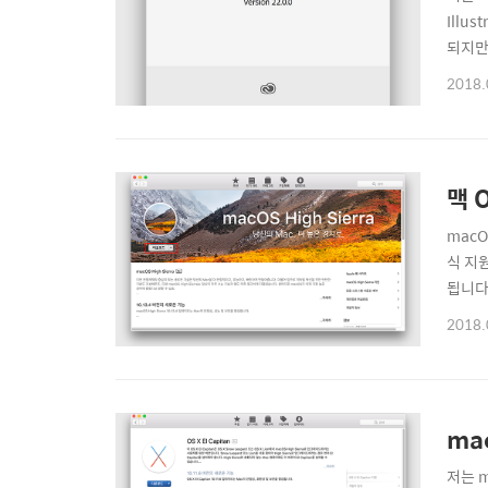
Illu
되지만
일러스
2018.
다. 언
맥 
mac
식 지
됩니다.
Sier
2018.
요 ^^
ma
저는 m