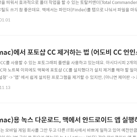
을 띄워서 효과적으로 폴더 작업을 할 수 있는 토탈커맨더(Total Commander
유틸도 쓰기 참 좋은데요. 맥에서는 파인더(Finder)를 탭으로 나눠서 파일을 
^ 저는 오래전부터 엘티마 소프트웨어(Eltima Software)의 커맨드 원 (Co
01.01
ton Commander) 시절부터 계승되어온 멀티 윈도우 작업을 작업이 관리해 매우 
mac)에서 포토샵 CC 제거하는 법 (어도비 CC 언인
CC를 사용할 수 있는 포토그래피 플랜을 사용하고 있는데요. 아시다시피 2개의
PC와 노트북 이외에도 맥북에 포토샵 CC를 설치했다가 설치 제거를 해야 할 일
설정' -> '앱' 에서 쉽게 설치된 프로그램을 제거할 수 있지만, (아니면 제어판 
체 언인스톨러가 제공되기에 이걸 실행하면 됩니다. 맥(Mac)에서 포토샵, 크리
11.13
)의 애플리케이션 폴더에 가보면 Adobe photohop CC 폴더가 있는 것을 확
nst..
mac)용 녹스 다운로드, 맥에서 안드로이드 앱 실행
는 모바일 게임 회사를 그만 두고 다른 IT회사에서 바쁘게 일하고 있어 예전만큼 