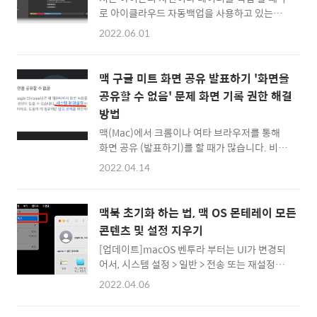
신경을 기울이면 금방이지만... 문제는 윈도우
로 아이클라우드 자동백업을 사용하고 있는데
와 맥을 함께 사용하는 경우, 손에 익은 한영전
요. 최근에 다른 사람의 아이폰을 복구해주기 위
환이 거꾸로 될 때가 있습니다. 윈도우를 사용하
2022.06.01
해 잠깐 사용하고 있는 맥에 아이폰에 있는 모든
다가 한/영 전환을 할 때 Caps Lock버튼을 누
데이터를로컬 백업을 해야 하는 일이 있었습니
른다거나, 처음 맥을 사용할 때 스페이스바 오른
다. 예전에는 분명 아이튠즈(iTunes) 앱에서 연
쪽에 있는 Cmd키나 Option키를 누르려고 하
맥 구글 미트 화면 공유 발표하기 '화면을
결된 아이폰을 백업했던 기억이 있는데, 맥OS
는 것처럼 말이죠 ^^ 그래서..
공유할 수 없음' 문제 화면 기록 권한 해결
카탈리나 부터 iTunes 대신 음악앱으로 변경되
방법
면서, 이제는 파인더(Finder)에서 아이폰 관리
및 로컬 백업이 가능하더군요. 먼저 Mac OS 몬
맥(Mac)에서 크롬이나 여타 브라우저를 통해
테레이 기준으로, USB 케이블로 아이폰을 연결
화면 공유 (발표하기)를 할 때가 많습니다. 비대
한 후, 신뢰할 수 있는 기기로 허용을 해준 뒤 맥
면 재택근무나 화상회의를 하다보면 문서나 작
2022.04.14
Finder화면에서 아래와 같은 화면을 볼 수 있습
업 내용을 보여주기 위해 내 화면을 공유해야 할
니다. 괜히 음악 앱이나 아이튠즈 앱을 찾지 않
때가 많은데요. 맥OS 몬테레이로 올라오면서
아도 되요 ^^ 파인더에서 연결된 아이폰을 ..
보안설정이 조금 더 까다로워 진 것 같더군요.
맥북 초기화 하는 법, 맥 OS 몬테레이 모든
그래서 막 회의를 하다가, 내 파트가 되어서 화
콘텐츠 및 설정 지우기
면공유를 시도할 때 아래와 같은 에러 창을 볼
[업데이트]macOS 벤투라 부터는 UI가 변경되
때가 있습니다. 에러메시지가 독특한데요.
어서, 시스템 설정 > 일반 > 전송 또는 재설정
'Google Chrome님 은 내 컴퓨터에서 화면 녹
> 모든 콘텐츠 및 설정 지우기를 통해서 맥OS
화를 사용할 권한이 없을 수 있습니다.' 라고 뜹
2022.04.06
초기화를 할 수 있습니다. 위와 같이 시스템 설
니다. 브라우저도 존칭을 해주는 구글의 멋진 화
정 > 일반 > 전송 또는 재설정으로 찾아 들어간
법이죠 ^^ '어쨌든 시스템 환경설정으로 이동하