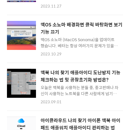
에서 플레이 하는 과정을 간단하게 소개해볼까
서 안내 받은 트러블슈팅 방법은 일단 맥의 안전
2023.11.27
합니다.최근에는 맥(mac)을 지원하는 게임들
모드로 진입해서 테스트를 해보는 것이었는데
도 많고, 블리자드는 예전 부터 맥을 잘 지원하
요. 맥에도 안전모드가 있군요. 혹 하드웨어 문
는 게임을 만들기로 유명했는데요.유독 오버워
제가 의심이 된다면, 아래와 같이 안전모드로 진
맥OS 소노마 배경화면 클릭 바탕화면 보기
치2 만큼은 특별한 이유가 있는 만큼 맥을 네이
입해보시기 바랍니다.맥 안전모드로 부팅하는
기능 끄기
티브로 지원하고 있지 않습니다.일단 맥북에서
법일단 부팅을 할 때 파워 버튼을 길게 누르고 ..
맥OS 소노마 (MacOS Sonoma)을 업데이트
도 오버워치를 플레이 하는 방법이 있습니다. 맥
했습니다. 베타는 항상 여러가지 문제가 있을 것
에서 윈도우 소프트웨어를 사용할 수 있는 패러
같아 최근에는 그냥 정식 버전이 나오면 기다렸
렐즈 데스크탑(Parallels Desktop)을 이용하
2023.10.29
다가 여유가 있을 때 올리는 편인데요. 이번에는
면 되죠.아쉽게도 무료 소프트웨어는 아니고, 유
또 어떤 기능들이 추가되었는지 기대를 하게 만
료로 구입하거나 구독할 수 있는 가상OS 소프
들더군요. ㅎㅎ 일단 가장 먼저 체감하게 된 부
트웨어인데요. 아래에 사이트를 통해서 회원가
맥북 나의 찾기 애플아이디 도난방지 기능
분은 배경화면과 잠금화면 스타일이 크게 바뀌
입을 하고 구독하여 라이센스를 획득하면 됩니
체크하는 법 및 공장초기화 방법은?
었다는 것 입니다. 화면 전환이 되거나 윈도우가
다.:: 패러렐즈 데스..
오늘은 맥북을 사용하는 분들 중, 중고판매나 자
글라이드 하는 아주 소소한 부분의 애니메이션
신이 사용하는 노트북을 다른 사람에게 넘기기
도 살짝 새로운 느낌으로 변한 것 같네요. 부가
전, '나의 Mac 찾기' 기능 때문에 애플 아이디에
적으로 한영 전환을 할 때 파란 인스턴트 툴팁이
2023.09.01
귀속되어 있는지 아닌지를 가상 쉽게 확인하는
떠서 한글인지 영문입력인지 알려주는 기능은
법을 간략하게 정리해볼까 합니다.일단 맥OS
꽤 직관적이라서 좋은 것 같습니다. 어찌되었든,
벤투라(Ventura) 기준입니다. 이번 가을에 소
맥OS 소노마를 업그레이드 하자마자 가장 먼제
아이클라우드 나의 찾기 아이폰 맥북 아이
노마(Sonoma)가 출시되어 확인 방법이 바뀌
새로운 기능이 하나 활성화가 되었는데요. 이름
패드 애플워치 애플아이디 관리하는 법