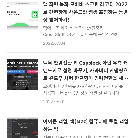
하면서, 애플 실리콘 칩 M2 Pro와 M2 Max를 탑
기 :: Mac OS Ventura 맥 앱스토어에서 다운로
맥 화면 녹화 모바비 스크린 레코더 2022
재한 맥북프로를 선보였습니다. 공개 영상에서
드하러 바로가기 ::..
로 간편하게 사운드와 웹캠 포함하는 동영
는 M1 Pro와 M1 Max를 탑재했던 이전세대 모
상 캡처하기!
델들보다 약 20~40% 정도씩 더 성능이 향상된
것을 명시하였는데요. 루머를 통해 기대를 모았
맥에는 자체 기본 스크린샷(단축키
던 3nm 공정은 아니고, 그대로 5nm인 것이 확
Cmd+Shift+5) 기능을 이용해 동영상 캡처를
인되었군요. 성능 향상 뿐만 아니라 배터리 시간
할 수 있는 기능이 있어서 특별한 경우가 아니면
2022.07.04
도 늘어나서 16인치 모델 기준으로 최대 22시
화면 녹화를 하기 위해 별도의 소프트웨어를 사
간을 사용할 수 있다고 하는군요. 제가 지난 M1
용하지 않아도 되는데요. 그래도 스크린을 동영
Pro 맥북프로를 인생 노트북이라고 평가한 적..
상 캡처를 해서 강좌를 만들거나, 맥에서 나는
맥북 한영전환 키 Capslock 아닌 우측 커
사운드 (소리)까지 캡처하고, 간단한 마크업이
맨드키로 설정 바꾸기, 카라비너 키맵핑으
나 키보드 입력을 그래픽으로 보여주는 등 여러
로 윈도우 처럼 한글영어 입력전환을 해보
가지 부가 기능을 활용한 화면 녹화 및 스크린
자
캡쳐가 필요하게 되면, 상용 유료 소프트웨어를
오랜기간동안 맥을 사용하면서, 한영전환키를
사용하는 것이 편리할 때가 많습니다. 제가 사용
사용하는 버릇이 3번 정도 바뀐 것 같습니다. 처
해본 맥용 화면 캡처 소프트웨어 중, 모바비 스
음 구형 맥북에서는 Command + Space 였지
2022.06.01
크린 레코더 (Movavi Screen Recorder)가 만
만, OS X Sierra와 신형 맥북으로 넘어오면서
족도가 꽤 높았기에 유료 버전을 구입해 사용을
Control + Space가 표준으로 자리잡게 되었
해봤는데요. (평생 라이센스 구입 시 약 6만원,
고, 다시 또 한번 캡스락(Caps lock)이 한영 언
아이폰 백업, 맥(Mac) 컴퓨터에 로컬 백업
1년 구독..
어 입력 전환키로 사용되게 되었죠. 습관을 바꾸
하는 법
는 것은 시간 문제일뿐, 익숙해지는 것은 조금만
저는 아이폰의 사진이나 데이터를 백업 할 때 주