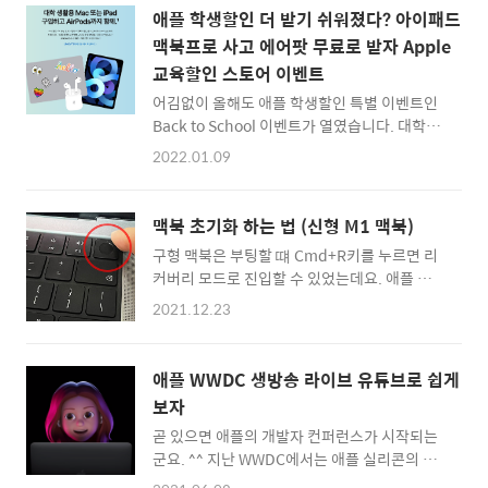
뒤!'모든 콘텐츠 및 설정 지우기'를 실행하시면
세요.'라고 쓰여져 있는데 막상 시스템 환경설정
애플 학생할인 더 받기 쉬워졌다? 아이패드
됩니다.실제로 하드디스크에 있는 모든 데이터
파란 글씨를 클릭해보면 막상 뭘 해야 할지 모르
맥북프로 사고 에어팟 무료로 받자 Apple
가 삭제되니, 개인 자료는 꼭 백업을 꼭 해두신
실 수 있습..
교육할인 스토어 이벤트
뒤 진행하시기 바랍니다.아래는 예전 MacOS
버전을 사용하신다면 참고해보세요 :):: 새로운
어김없이 올해도 애플 학생할인 특별 이벤트인
Mac 구입하러 애플스토어 바로가기 ::맥OS 11
Back to School 이벤트가 열였습니다. 대학생
빅서(Big Sur) 때만 해도 맥을 초기화 하기 위해
이나 교직원들이라면 애플의 주요 기기들을 할
2022.01.09
서는 리커버리 부팅 모드로 들어가서 인터넷 복
인가격에 구입할 수 있는 것과 동시에, 인기 음
구를 하는 수순을 거쳤는데요.맥OS 12 몬테레
향기기인 에어팟을 무료로 받을 수 있는 이벤트
이(Monterey)로 한번 업그레이드..
인데요. 예전에는 무작위(?)로 인증메일이 와서
맥북 초기화 하는 법 (신형 M1 맥북)
학생인 것을 서류로 보내주면 되었는데, 지금은
구형 맥북은 부팅할 떄 Cmd+R키를 누르면 리
UNiDAYS라는 인증 서비스를 통해서 학교 관련
커버리 모드로 진입할 수 있었는데요. 애플 실리
자인지를 알아보는 형태로 변경되었습니다. 학
콘 신형 맥북 시리즈는 방법이 달라졌습니다. 더
교 이메일을 가지고 있으면 쉽게 인증을 할 수
2021.12.23
간단해졌다고 할 수 있죠. 부팅할 떄 파워 버튼
있기에 어찌보면 더 쉬워졌다고 할 수 있고, 어
을 길게 누르고 있으면 됩니다. 보통 신형 맥북
찌보면 운(?)에 맡겼던 것과는 달리 이제는 정말
에어, 맥북프로는 열면 바로 켜지게 되는데요.
학교 이메일을 가진 사람만 해당 이벤트에 참여
애플 WWDC 생방송 라이브 유튜브로 쉽게
그 순간 버튼을 누르고 있어도 됩니다. 그러면
할 수 있게 되었죠. :: 애플 학생할인 백투스쿨
보자
사과마크 밑에 안내문이 나오게 되고... 위와 같
신학기 이벤트 페이지 바로가기 :: 그래서 위에
곧 있으면 애플의 개발자 컨퍼런스가 시작되는
이 Options 또는 옵션이 생겨나게 되죠. 그럼
사이트로..
군요. ^^ 지난 WWDC에서는 애플 실리콘의 공
옵션으로 부팅! 부팅 후에는 전처럼 Time
개가 있었고, 그 이후에 나온 하드웨어들은 그야
Machine, 또는 macOS 다시 설치 등을 할 수