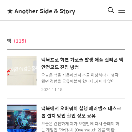
★ Another Side & Story
메
뉴
맥
(115)
맥북프로 화면 가로줄 발생 애플 실리콘 맥
안전모드 진입 방법
오늘은 맥을 사용하면서 조금 이상하다고 생각
했던 경험을 공유해볼까 합니다.카페에 앉아서
맥북프로로 작업을 하고 있었는데, 갑자기 웹사
2024.11.18
이트 스크롤을 하는데 검은 가로줄이 보이는 것
이었습니다.스샷으로는 절대 나오지 않는 것으
로 보아, 모니터 디스플레이에 문제가 있는 것이
맥북에서 오버워치 실행 패러렐즈 데스크
아닐까 생각하게 되었습니다.애플 공식 사이트
톱 설치 방법 할인 정보 공유
에서 상담사랑 채팅하는 도중에도 이러한 검은
오늘은 간단하게 제가 오랜만에 다시 플레이 하
줄이 계속 껌뻑 껌뻑 나타나서, 결국 애플스토어
는 게임인 오버워치 (Overwatch 2)를 맥 환경
지니어스바를 예약하게 되었습니다.상담하면