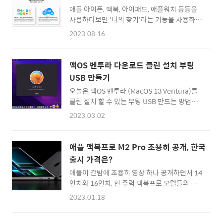
게 되면 포스팅을 업데이트 해 볼게요.사용중인
하여 '배경화면을..
애플 아이폰, 맥북, 아이패드, 애플워치 등등을
맥 제품이 애플아이디에 귀속되어 있는지 확인
사용하다보면 '나의 찾기'라는 기능을 사용하게
하는 법: 활성화 잠금 상태 확인하기1. 최상단에
될 때가 있습니다. 이 기능은 이메일로 되어 있
있는 애플 로고 클릭하여 '이 Mac에 관하여'로
2023.08.16
는 나의 애플아이디(AppleID)와 연동된 기기
들어간 다음,2. 뜨는 시스템 정보 창에서 '추가
들을 찾을 수 있는 기능인데요. 한국에서는 지도
정보'를 클릭하여 시스템 설저 앱의 '일반' 탭으
정보가 해외로 유출될 수 없기 때문에, 내 기기
로 진입합니다.3. 여기서 '정보' 메뉴로 들어가
맥OS 벤투라 다운로드 클린 설치 부팅
가 분실되더라도 이 세상 어느 위치에 있는지를
서 스크롤을 내려 가장 마지막으로 가보면 '시..
USB 만들기
알 수 있는 방법은 없지만, 그래도 내 애플아이
오늘은 맥OS 벤투라 (MacOS 13 Ventura)를
디에 귀속 되어 다른 사람이 함부로 내 정보에
클린 설치 할 수 있는 부팅 USB 만드는 방법을
접근할 수 없게, 또는 기기를 초기화할 수 없게
정리해볼까 합니다. 맥OS는 비교적 안정적이기
만들 수 있는 좋은 기능입니다. 즉 한마디로 간
2023.03.02
때문에 모든 것을 초기화 하고 클린 설치를 할
단하게 정리하면, 내 기기의 위치를 지구상에서
일이 별로 없는 편입니다. 특히 맥OS 몬테레이
찾을 수는 없지만, 적어도 내 애플아이디에 귀속
(MacOS 12 Monterey) 부터는 쉽게 '모든 콘
(Binding)되어 있기에, 언제든 기기를 잠궈
애플 맥북프로 M2 Pro 조용히 공개, 한국
텐츠 및 설정 지우기'로 시스템 초기화가 가능하
(Lcok)버리거나 데이터를 원격으로 삭제
출시 가격은?
기에 클린 설치를 위한 부팅 USB를 만들일은 별
(Erase..
애플이 간밤에 조용히 영상 하나 공개하면서 14
로 없는 편인데요. 그래도 가끔 맥의 모든 데이
인치와 16인치, 현 주력 맥북프로 모델들의 신
터를 날리고 설치를 할 때, 또는 맥OS 이전 버전
제품을 업데이트 했습니다. 평소보다 조금 늦어
이 설치된 컴퓨터에 바로 맥OS 벤투라를 깨끗
2023.01.18
졌지만 2023년에 맥북프로 신형을 공개한 것이
하게 설치하고 싶을 때 아래의 방법을 유용하게
죠. 예상했던대로 디자인 폼펙터는 그대로 유지
사용할 수 있습니다. 맥OS 벤투라 다운로드 하