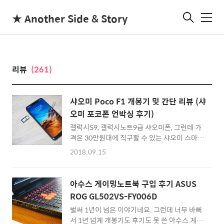
★ Another Side & Story
메
뉴
리뷰
(261)
샤오미 Poco F1 개봉기 및 간단 리뷰 (샤
오미 포코폰 언박싱 후기)
갤럭시S9, 갤럭시노트9급 샤오미폰, 그런데 가
격은 30만원대에 직구할 수 있는 샤오미 스마트
폰, 샤오미 Poco F1을 드디어 입수했습니다. ^^
2018.09.15
사실 샤오미 포코폰이 뜨자마자 구입을 했는데
도 불구하고 너무 인기가 좋은 나머지 배송이 조
금 늦어졌더군요. (지금은 배송이 원활한 것 같
아수스 게이밍노트북 구입 후기 ASUS
습니다.) 개인적으로 샤오미 포코 F1은 기념비
ROG GL502VS-FY006D
적인 스마트폰이라 생각합니다. 아이폰Xs, 아이
벌써 1년이 넘은 이야기네요. 그런데 너무 바뻐
폰Xs Max가 100만원을 가볍게 넘기고, 삼성 갤
서 1년 넘게 개봉기도 후기도 못 쓴 아수스 게이
럭시노트9도 마찬가지인데요. 샤오미 포코폰은