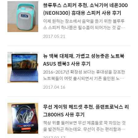
저하가 없는 LDAC 등 음향 퀄리티에 꽤 신경을
는 디스플레이인 IPS 스크린이나 AMOLED라
블루투스 스피커 추천, 소닉기어 네온300
썼..
는 표현은 아마 흔히 들어보셨을 겁니다. 지금은
(NEON300) 휴대용 스피커 사용 후기
두 기술이 서로 보완을 해가면서 육안으로 확인
이제 원하는 장소에서 음악을 듣기 위한 블루투
할 수 있는 해상력은 우열을 가리기 힘들정도까
스 스피커 하나쯤은 필수품이 되어가는 것 같습
지의 수준에 이르렀죠. 그리하여 FHD, QHD 해
니다.주로 스마트폰에서 음원을 스트리밍하여
상도를 넘어 VR 컨텐츠 대응을 위해 4K UHD
2017.05.21
음악을 듣기 때문에 스마트폰 스피커보다 더 출
스마트폰까지 출시된 지금은 기존 디스플레이
력이 높고 깨끗한 음질로 음악을 듣고 싶을 때가
의 색상 표현력을 더욱 풍부하게 구현한
많은데요. 소닉기어(SonicGear)에서 나온 네
HDR(High Dynamic Range)가 화두가 되고
뉴 맥북 대체재, 가볍고 성능좋은 노트북
온300(Neon300)은 FM라디오, 시계 알람기
있습니다. 지금까지의 디스플레이가
ASUS 젠북3 사용 후기
능, AUX, microSD 메모리 카드 재생 등 일반 블
SDR(Standard Dy..
2016~2017년 확장성 보다는 휴대성을 강조한
루투스 스피커에 있으면 좋은 유용한 기능이 총
노트북들이 여럿 출시되면서 기존 올인원 노트
망라 되어 있고, 깔끔한 디자인으로 1인 가구에
북보다는 초 슬림형 노트북이 강세를 띄고 있습
게 어울리는 휴대용 블루투스 스피커라고 생각
2017.04.16
니다. 스마트폰처럼 항상 편하게 들고다니면서
되는 제품입니다. 소닉기어 네온300
원하는 업무를 처리할 수 있는 노트북을 많은 유
(Neon300) 블루투스 스피커 먼저 소닉기어 판
저들이 원하기 때문일 텐데요. 태블릿PC 보다
도라 네온300 블루투스 스피커의 간단한 스펙
무선 게이밍 헤드셋 추천, 플랜트로닉스 리
는 더 높은 생산성을 위한 도구로 활용할 수 있
을 살펴보면 57mm 크기의 드라이버와 베이스
그800HS 사용 후기
으면서도, 태블릿 만큼 가볍고 슬림한 노트북에
우퍼가 있고, 전..
책상 위를 둘러보면 무선 제품들로 꽉 차있는 것
대한 니즈가 강해졌기 때문에 앞으로도 슬림형
을 발견하곤 하는데요. 무선이 주는 편리함과 간
노트북들의 경쟁이 더 심화될 것 같다는 생각을
편함을 생각해보면, 앞으로 유선 제품을 찾아보
해봅니다. 2015년 USB-C 포트 하나만 탑재한
2017.03.17