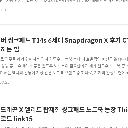
다.가장 먼저... 일단 저는 ASUS TUF A14 AMD R7 8845HS 버전이 아닌, 해외
고 있었는데요.ASUS(에이수스) 내부적으로 무슨 문제가 있는지는 모르지만, 왜
07.08
출시 안해주는지 모르겠네요. ㅎㅎ이번에 2025년도 최신형으로 출시된 모델도 AM
버 씽크패드 T14s 6세대 Snapdragon X 후기 C
하는 법
로 업무를 하기 위해서는 역시 윈도우 노트북 보다 더 효율적인 머신도 없습니다
 성능 좋고 휴대하기 좋은 윈도우 노트북이 필요한데요.제가 윈도우 노트북 중 
nkPad는 역사와 전통이 가장 깊은 노트북 브랜드 중 하나로, 기기의 완성도 면
버 씽크패드 T14s 6세대 퀄컴 Snapdraon X (스냅드래곤 X) 칩 탑재 모
03.22
가 이끌어 왔다면, 이 노트북은 ARM기반으로 설계된 퀄컴의 스냅드래곤 X 엘리
로 저전력으로 구동되..
래곤 X 엘리트 탑재한 씽크패드 노트북 등장 ThinkPad T
코드 link15