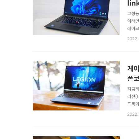
lin
고성능
이라면
레이크
기술을
2022.
Thi
회가 있
게이
폰코
지금까
리전(
트북이
역시 
2022.
제가 
을 위해