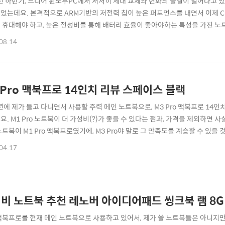
4년 하반기, 드디어 윈도우PC에서 서서히 세대 교체와 변화의 물결이 일어나고 
었는데요. 본격적으로 ARM기반의 저전력 칩이 높은 퍼포먼스를 내면서 이제 C
 휴대해야 하고, 높은 전성비를 통해 배터리 효율이 좋아야하는 특성을 가진 노트
. 인텔 CPU가 아닌 퀄텀 스냅드래곤 X 엘리트 (Snapdragon X Elite)
08.14
때문이죠.제가 윈도우PC를 사용하게 된다면 아무래도 씽크패드 노트북이나, 마
 이번에 레노버에서..
 Pro 맥북프로 14인치 리뷰 스페이스 블랙
4년에 제가 들고 다니면서 사용할 주력 메인 노트북으로, M3 Pro 맥북프로 1
요. M1 Pro 노트북이 더 가성비(?)가 좋을 수 있다는 점과, 가격을 제외하면
노트북이 M1 Pro 맥북프로였기에, M3 Pro야 말로 그 만족도를 계승할 수 있을
C 및 시즈 모드로 사용하고 있고, 이건 제가 들고 다니면서 작업을 하기 위해 구입
04.17
애플스토어 바로가기 :: 일단 제가 선택한 모델은 기본형에서 스토리지만 업그레이드
비 노트북 추천 레노버 아이디어패드 씽크북 램 8GB
맥북프로를 현재 메인 노트북으로 사용하고 있어서, 제가 쓸 노트북들은 아니지만.