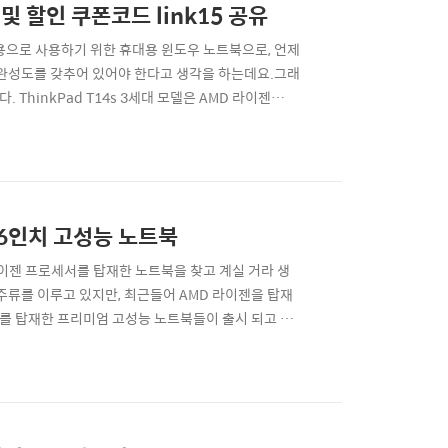
및 할인 쿠폰코드 link15 공유
용으로 사용하기 위한 휴대용 윈도우 노트북으로, 언제
 완성도를 갖추어 있어야 한다고 생각을 하는데요.그래
ThinkPad T14s 3세대 모델은 AMD 라이젠
다도 전통이 깊은 씽크패드 T시리즈 노트북이기 때문에
정리를 해봅니다.레노버 씽크패드 T14s 3세대 노트북
16인치 고성능 노트북
라이젠 프로세서를 탑재한 노트북을 찾고 계실 거라 생
주류를 이루고 있지만, 최근들어 AMD 라이젠을 탑재
대를 탑재한 프리미엄 고성능 노트북들이 출시 되고 있
경 소재, 반전있는 멋진 디자인, 그리고 라이젠 AMD
 새로운 디자인을 도입한 신규 라인업 씽크패드 Z시리즈