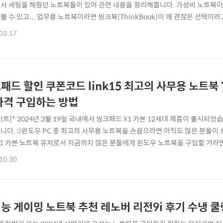
서 세팅을 해줬던 노트북들이 있어 관련 내용을 정리해봅니다. 가성비 노트북
볼 수 있고... 업무용 노트북이라면 씽크북(ThinkBook)이 꽤 괜찮은 선택이라
 레노버 아이디어패드3 15인치 모델을 구입해서, 램을 8GB에서 16GB로 올
03.17
다. 레노버 아이디어패드3 15IAU7 개봉 후기 먼저 레노버 아이디어패드 노트
키지는 매우 간소화되어 ..
패드 할인 쿠폰코드 link15 최고의 사무용 노트북 T
가격 구입하는 방법
이트]* 2024년 3월 19일 국내에서 씽크패드 X1 카본 12세대 제품이 출시되
니다. :)윈도우 PC 중 최고의 사무용 노트북을 손꼽으라면 아직도 많은 분들이 씽
X1 카본 노트북 유저로서 지금까지 많은 분들에게 윈도우 노트북을 구입할 거
다른 브랜드의 노트북들보다 기기의 완성도가 뛰어나고, 오랜 역사를 가진만큼 
10.30
타사의 노트북들이 매번 노트북을 리브랜딩 해서 나오지만, 씽크패드는 완성형에
A가 있죠.아무튼 레노버..
능 게이밍 노트북 추천 레노버 리전9i 후기 수냉 쿨링