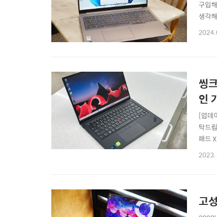
구입해
생각해
탑재한
2024.
겠습니
스 패
씽크
인 
[업데
탁드립
패드 
여타 
2023.
많은 
의 DN
고성