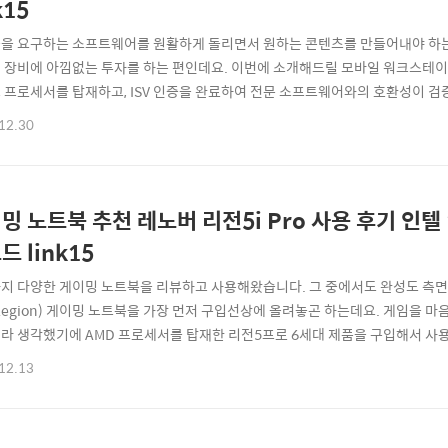
k15
을 요구하는 소프트웨어를 원활하게 돌리면서 원하는 콘텐츠를 만들어내야 하는 
 장비에 아낌없는 투자를 하는 편인데요. 이번에 소개해드릴 모바일 워크스테이션 씽
 프로세서를 탑재하고, ISV 인증을 완료하여 전문 소프트웨어와의 호환성이 검증
 지원하여 각종 보안 기능과 시스템을 갖추고 있기에 IT 전문가라면 정말 탐낼만
12.30
nkPad P시리즈 노트북의 성능을 테스트해보고 싶었는데요. 이번에 출시된 Think
어 사용 후기를 정..
밍 노트북 추천 레노버 리전5i Pro 사용 후기 인텔 
드 link15
지 다양한 게이밍 노트북을 리뷰하고 사용해왔습니다. 그 중에서도 완성도 측면
Legion) 게이밍 노트북을 가장 먼저 구입선상에 올려놓곤 하는데요. 게임을 마
라 생각했기에 AMD 프로세서를 탑재한 리전5프로 6세대 제품을 구입해서 사용
구입해서 비교한 포스팅을 한 적이 있습니다. 이번에는 레노버로부터 리전5i Pro
12.13
사용해보고 싶었던 인텔 12세대 i7-12700H를 탑재한 모델이고, 지포스 RTX 
 벤치마크 테스트 ..