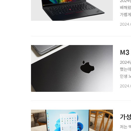
202
배해왔
가볍게
같습니다
2024.
있기 
데요.
M3
202
했는데
인생 
공용P
2024.
:: 
가성
저는 