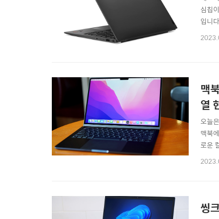
심칩이
입니다
폰 적용
2023.
하러 
맥북
열 
오늘은
맥북에
로운 
14인
2023.
입 전
맥북에
씽크