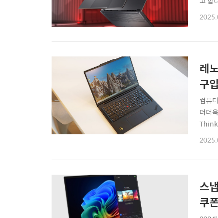
고 합니
기다리
2025.
델을 
레노
구입
컴퓨터
더더욱
Thi
죠.레노
2025.
AMD
대적으
스냅드
쿠폰