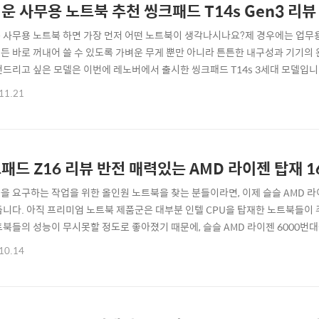
운 사무용 노트북 추천 씽크패드 T14s Gen3 리뷰 
 사무용 노트북 하면 가장 먼저 어떤 노트북이 생각나시나요?제 경우에는 업무
든 바로 꺼내어 쓸 수 있도록 가벼운 무게 뿐만 아니라 튼튼한 내구성과 기기의
천드리고 싶은 모델은 이번에 레노버에서 출시한 씽크패드 T14s 3세대 모델입니다. 
0 시리즈 프로세서를 탑재한 모델을 선택할 수 있어 가성비가 매우 좋고, 무엇보
11.21
 완성도가 매우 훌륭하더군요. 씽크패드 T14s 3세대 노트북 리뷰를 간단하게 
AMD 모델)먼저..
패드 Z16 리뷰 반전 매력있는 AMD 라이젠 탑재 
을 요구하는 작업을 위한 올인원 노트북을 찾는 분들이라면, 이제 슬슬 AMD 
듭니다. 아직 프리미엄 노트북 제품군은 대부분 인텔 CPU을 탑재한 노트북들이 
트북들의 성능이 무시못할 정도로 좋아졌기 때문에, 슬슬 AMD 라이젠 6000번
^^ 이번에 사용해보게된 레노버 씽크패드 Z16은 16인치 대화면 디스플레이, 친환
10.14
6850H와 개별 그래픽카드(AMD 라데온 RX 6500M)을 탑재한 고성능 모델로,
력이 있는 노..