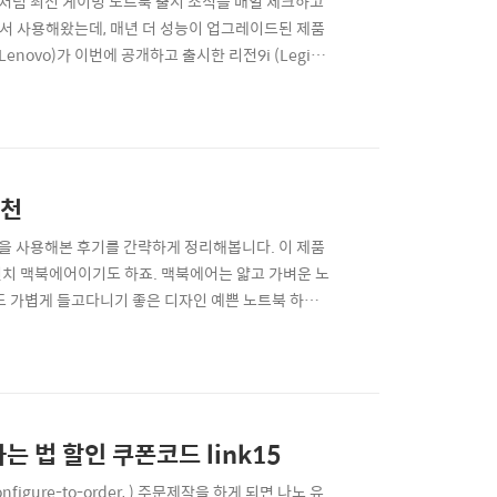
저처럼 최신 게이밍 노트북 출시 소식을 매일 체크하고
해서 사용해왔는데, 매년 더 성능이 업그레이드된 제품
ovo)가 이번에 공개하고 출시한 리전9i (Legion
 설계와 miniLED 디스플레이, 인텔 13세대 i9-
이라는 괴물같은 성능을 내뿜는 노트북인데요. 운좋게 최고
추천
델을 사용해본 후기를 간략하게 정리해봅니다. 이 제품
인치 맥북에어이기도 하죠. 맥북에어는 얇고 가벼운 노
도 가볍게 들고다니기 좋은 디자인 예쁜 노트북 하면
, M2 맥북에어 15인치 사용 후기 디자인은 맥북프로를
울이면 쉽게 구별이 가능합니다. 그리고 양쪽 여백 공
는 법 할인 쿠폰코드 link15
gure-to-order, ) 주문제작을 하게 되면 나노 유