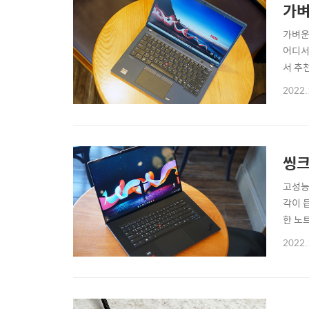
가벼
가벼운
어디서
서 추
600
2022.
기기의
리뷰 (
씽크
고성능
각이 
한 노
죠. 
2022.
R7 
만의 매