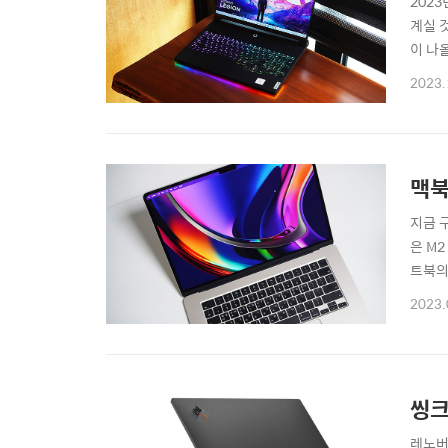
202
계실 
이 나
9i) 
2023.
139
사..
맥북
지금 
은 M
트북의
'맥북
2023.
연상시
간에 스
씽크
레노버(