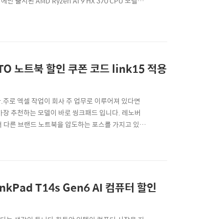
에만 출시된 AMD Ryzen AI 9 HX 370 CPU 모델을
 국내시장에서 라이젠 HX 370 프로세서를 탑재한 모
D R7 260이라는 모델이 들어갔는데, 벤치마크..
TO 노트북 할인 쿠폰 코드 link15 적용
.주로 엑셀 작업이 회사 주 업무로 이루어져 있다면
가장 추천하는 모델이 바로 씽크패드 입니다. 레노버
에서 다른 브랜드 노트북을 압도하는 포스를 가지고 있
델 사용 후기지금까지 윈도우PC 노트북 시장을 인텔과
트 칩을 탑재했는데요. 그래서 발열이 심하지 않고 상
14s Gen6 AI 컴퓨터 할인