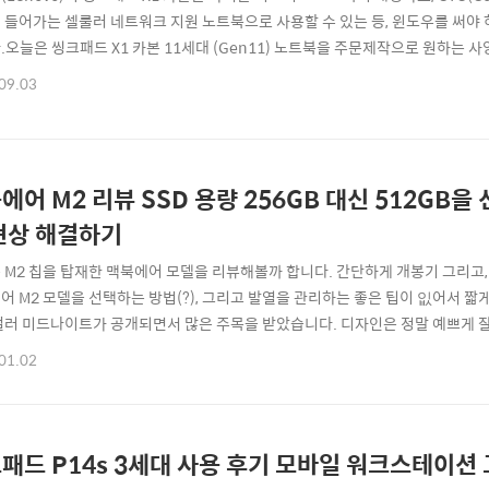
 들어가는 셀룰러 네트워크 지원 노트북으로 사용할 수 있는 등, 윈도우를 써야
.오늘은 씽크패드 X1 카본 11세대 (Gen11) 노트북을 주문제작으로 원하는
하는 법을 한번 정리해드리겠습니다. 레노버 씽크패드 X1 카본 11세대 최경량 업무용 
09.03
바로가기 ::먼저 씽크패드 X1 카본 11세대 모델을 구입하기 위해 위에 사이트로 이
에어 M2 리뷰 SSD 용량 256GB 대신 512GB
현상 해결하기
 M2 칩을 탑재한 맥북에어 모델을 리뷰해볼까 합니다. 간단하게 개봉기 그리고
어 M2 모델을 선택하는 방법(?), 그리고 발열을 관리하는 좋은 팁이 잆어서 짧
컬러 미드나이트가 공개되면서 많은 주목을 받았습니다. 디자인은 정말 예쁘게 
치 모델보다 더 가벼워 졌기에, 휴대성 면에서는 맥북에어 M2 모델을 선택할만한
01.02
에 조금 알아두면 좋은 부분들이 있는데요. 이 내용은 아래에서 간단하게 정리를
어 M2 미드나이트 모델은 사..
패드 P14s 3세대 사용 후기 모바일 워크스테이션