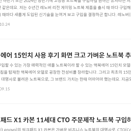
3년 하반기 또는 2024년 상반기에 고성능 노트북을 구입하길 원하는 유저라면 
것 같은데요. 저는 수년간 레노버 리전 게이밍 노트북 제품을 출시 때 마다 구입
올 때마다 새롭게 도입된 신기술을 눈여겨 보고 구입을 결정하곤 합니다. 레노버(Len
게이밍 노트북은 16인치 대화면 게이밍 노트북 중 최고의 플래그십 모델로 수냉식 쿨링
10.24
80HX 프로세서와 엔비디아 지포스 RTX 4090을 탑재하여 최대 TDP 230W
에어 15인치 사용 후기 화면 크고 가벼운 노트북 
구입할 수 있는 가장 매력적인 애플 노트북이라 할 수 있는 맥북에어 15인치 모
2 칩을 탑재한 맥북에어 모델로 굉장한 전성비를 장라합니다. 그리고 최초의 15
 대명사로 불려온 노트북으로, 그 브랜드 가치는 한때 어마어마 했는데요. 지금
에어'라는 키워드를 떠올릴 만큼 상징성을 가지고 있습니다. Macbook Air 15
09.15
킵니다만, 키보드 부분이 검게 처리가 되어 있지 않기 때문에 조금만 주의를 기
피커그릴이 없죠. ..
패드 X1 카본 11세대 CTO 주문제작 노트북 구입하
Lenovo)의 씽크패드 X1 카본은 가벼운 비즈니스 노트북의 대명사로, CTO(Confi