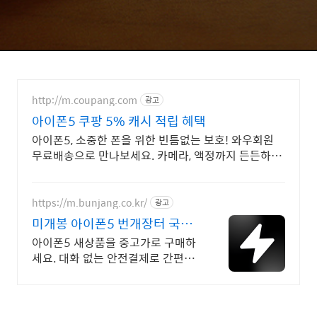
http://m.coupang.com
광고
아이폰5 쿠팡 5% 캐시 적립 혜택
아이폰5, 소중한 폰을 위한 빈틈없는 보호! 와우회원
무료배송으로 만나보세요. 카메라, 액정까지 든든하게
보호! 휴대폰케이스, 이제 파손 걱정 덜어요.
https://m.bunjang.co.kr/
광고
미개봉 아이폰5 번개장터 국내
최대 브랜드 중고거래
아이폰5 새상품을 중고가로 구매하
세요. 대화 없는 안전결제로 간편하
게! 전국 각지에서 올라오는 전국구
최다 상품 매일 10만 개 이상의 신
규 상품 업로드