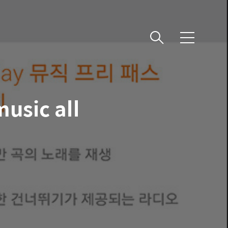
메
뉴
sic all