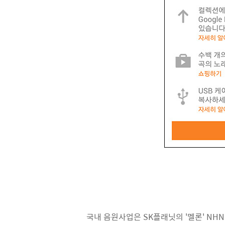
국내 음원사업은 SK플래닛의 '멜론' NH