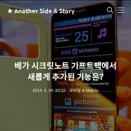
★ Another Side & Story
메
뉴
베가 시크릿노트 기프트팩에서
새롭게 추가된 기능은?
2014. 2. 24. 20:32
ㆍ
모바일 📱Mobile