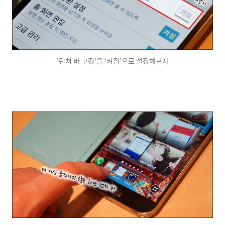
- '런처 바 고정'을 '켜짐'으로 설정해보자 -