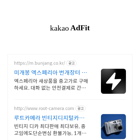
https://m.bunjang.co.kr/
광고
미개봉 엑스페리아 번개장터 국
내 최대 브랜드 중고거래
엑스페리아 새상품을 중고가로 구매
하세요. 대화 없는 안전결제로 간편
하게! 전국 각지에서 올라오는 전국
구 최다 상품 매일 10만 개 이상의
신규 상품 업로드
http://www.root-camera.com
광고
루트카메라 빈티지디지털카메
라 빈티지 디카 디지털카메라
빈티지 디카 최댜판매 최댜보유, 중
고임에도단순변심 환불가능, 1개월
무상A/S 누적리뷰수 2000건 이상,