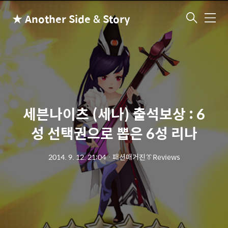
★ Another Side & Story
메
뉴
세븐나이츠 (세나) 출석보상 : 6
성 선택권으로 뽑은 6성 리나
2014. 9. 12. 21:04
ㆍ
패션매거진👔Reviews