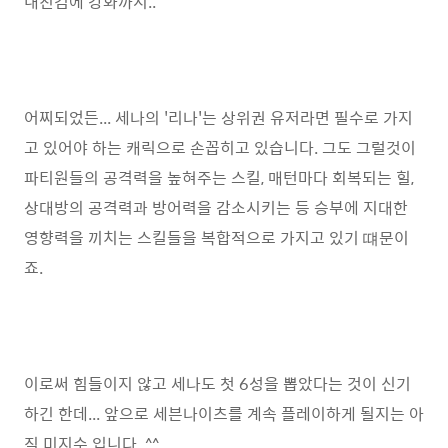
내친김에 강화까지..
어찌되었든... 세나의 '리나'는 상위권 유저라면 필수로 가지
고 있어야 하는 캐릭으로 손꼽히고 있습니다. 그도 그럴것이
파티원들의 공격력을 높혀주는 스킬, 매턴마다 회복되는 힐,
상대방의 공격력과 방어력을 감소시키는 등 승부에 지대한
영향력을 끼치는 스킬들을 복합적으로 가지고 있기 떄문이
죠.
이로써 힘들이지 않고 세나도 첫 6성을 뽑았다는 것이 신기
하긴 한데... 앞으로 세븐나이츠를 계속 플레이하게 될지는 아
직 미지수 입니다. ^^