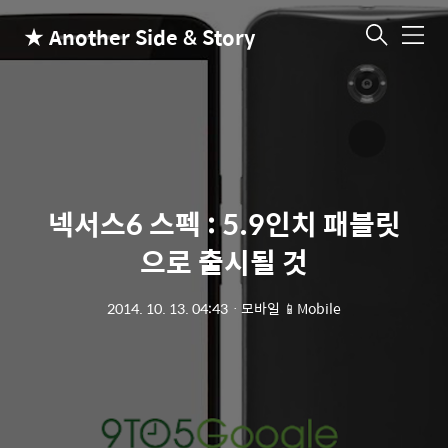
★ Another Side & Story
메
뉴
넥서스6 스펙 : 5.9인치 패블릿
으로 출시될 것
2014. 10. 13. 04:43
ㆍ
모바일 📱Mobile