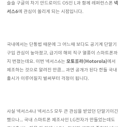
슬슬 구글의 차기 안드로이드 OS인 L과 함께 레퍼런스폰
넥
서스6
에 관심이 쏠리게 되는 시점입니다.
국내에서는 단통법 때문에 그 어느때 보다도 공기계 단말기
구입 관심이 높아졌고, 급기야 해외 직구 열풍이 스마트폰까
지 번졌는데요. 이번 넥서스6는
모토롤라(Motorola)
에서
제조하는 것으로 알려진 만큼... 과연 공개가 된다 한들 국내
출시가 이루어질지 벌써부터 걱정이 됩니다.
사실 넥서스4나 넥서스5 모두 큰 관심을 받았던 단말기이긴
했으나... 국내 스마트폰 제조사인 LG전자가 만들었는데도