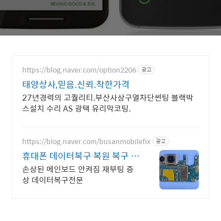
https://blog.naver.com/option2206
광고
태양상사,믿음.신뢰.착한가격
27년경력의 고퀄리티.부산사상구열차단썬팅 블랙박
스설치 수리 AS 광택 유리막코팅.
https://blog.naver.com/busanmobilefix
광고
휴대폰 데이터복구 복원 복구 실
패시 비용 무료
손상된 메인보드 안켜짐 재부팅 증
상 데이터복구전문