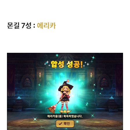
몬길 7성 :
에리카