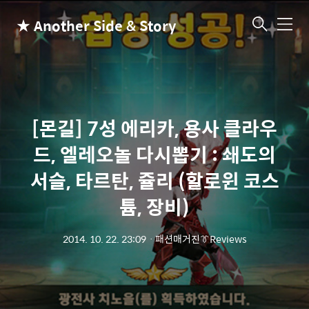
★ Another Side & Story
메
뉴
[몬길] 7성 에리카, 용사 클라우
드, 엘레오놀 다시뽑기 : 쇄도의
서슬, 타르탄, 쥴리 (할로윈 코스
튬, 장비)
2014. 10. 22. 23:09
ㆍ
패션매거진👔Reviews