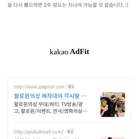
을 다시 뽑으려면 2주 정도는 지나야 가능할 것 같습니다. :)
http://www.gagsital.com
광고
할로윈의상 제작대여 각시탈 1
일+1일행사 기본2박3일로
할로윈의상 무대/파티, TV방송/광
고, 할로윈/이벤트, 연극/영화의상,
할로윈소품
http://gyobokmall.co.kr/
광고