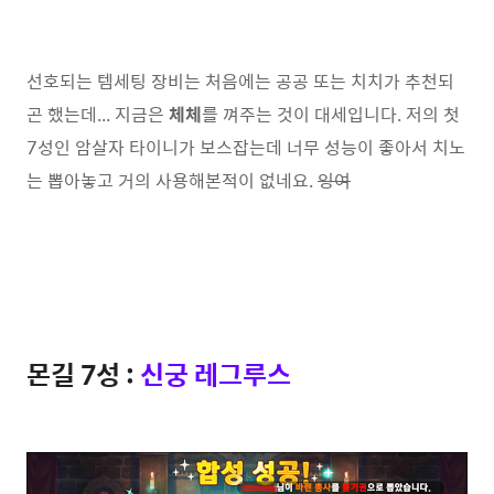
선호되는 템세팅 장비는 처음에는 공공 또는 치치가 추천되
곤 했는데... 지금은
체체
를 껴주는 것이 대세입니다. 저의 첫
7성인 암살자 타이니가 보스잡는데 너무 성능이 좋아서 치노
는 뽑아놓고 거의 사용해본적이 없네요.
잉여
몬길 7성 :
신궁 레그루스