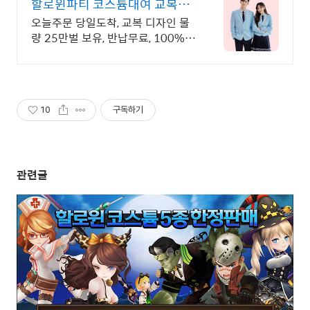
할로윈파티 코스튬대여 교복몰
2026 히트브랜드대상 1위
오늘주문 당일도착, 교복 디자인 물
량 25만벌 보유, 반납무료, 100%
살균세탁
10
구독하기
관련글