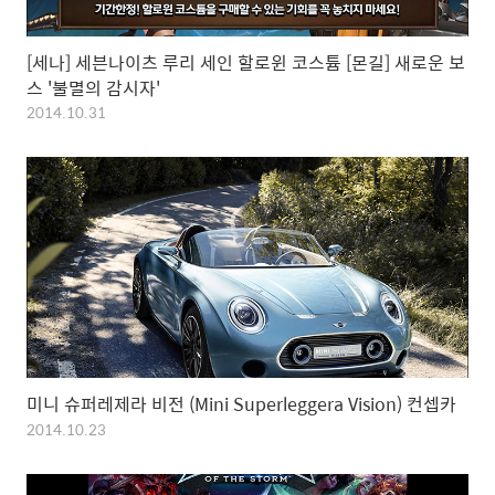
[세나] 세븐나이츠 루리 세인 할로윈 코스튬 [몬길] 새로운 보
스 '불멸의 감시자'
2014.10.31
미니 슈퍼레제라 비전 (Mini Superleggera Vision) 컨셉카
2014.10.23