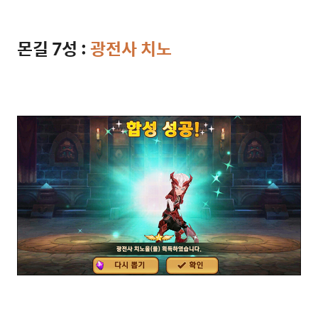
몬길 7성 :
광전사 치노