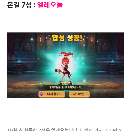
몬길 7성 :
엘레오놀
10월 초 획득한 7성은
엘레오놀
입니다. 별로 가지고 싶던 몬