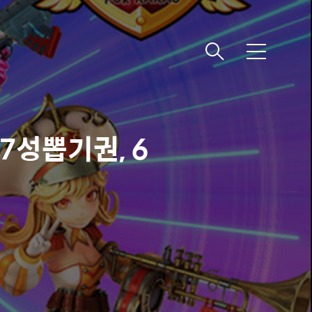
메
뉴
7성뽑기권, 6