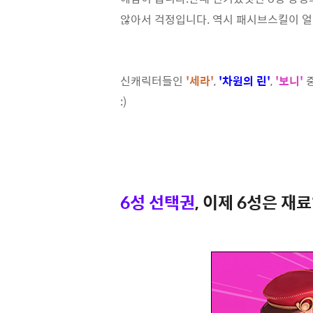
않아서 걱정입니다. 역시 패시브스킬이 얼마
신캐릭터들인
'세라'
,
'차원의 린'
,
'보니'
중
:)
6성 선택권
, 이제 6성은 재