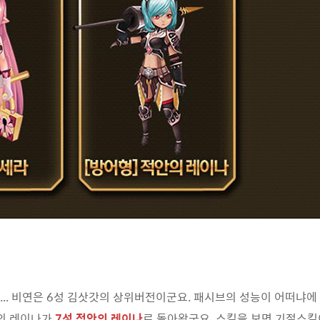
... 비연은 6성 김삿갓의 상위버전이군요. 패시브의 성능이 어떠냐에
명의 레이나가
7성 적안의 레이나
로 돌아왔군요. 스킬을 보면 기절스킬