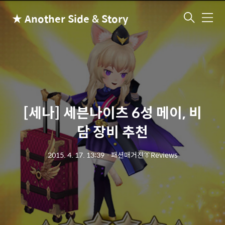
★ Another Side & Story
메
뉴
[세나] 세븐나이츠 6성 메이, 비
담 장비 추천
2015. 4. 17. 13:39
ㆍ
패션매거진👔Reviews