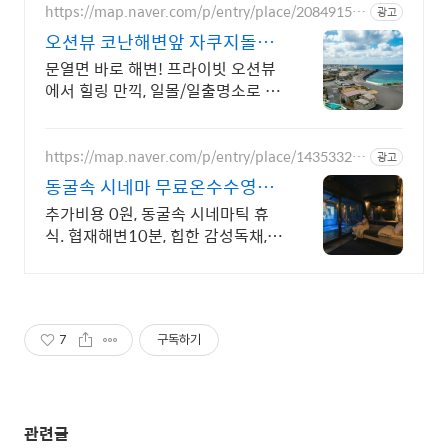
https://map.naver.com/p/entry/place/20849159
광고
71
오션뷰 코난해변앞 자쿠지돌집
2인~10인 대가족/단체예약
문열면 바로 해변! 프라이빗 오션뷰
에서 힐링 만끽, 일몰/일출명소로 인
생샷 필수. 제주 감성 예쁘다고 소문
난 힐링스테이, 바배큐불멍, 스파족
욕, 제주바다보러오세요
https://map.naver.com/p/entry/place/14353327
광고
31
동굴속 시네마 무료온수수영장
독특하고 아늑한 나만의아지트
추가비용 0원, 동굴속 시네마틱 휴
식. 협재해변10분, 힙한 감성독채,
무료바베큐 감성독채,동굴의 아늑함
풀사이드 시네마의 낭만. 잊지못할
태교여행&커플여행의 완성
7
구독하기
관련글