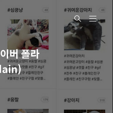
메
뉴
네이버 폴라
ain)