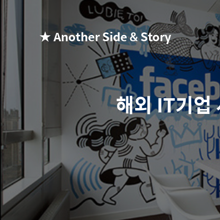
★ Another Side & Story
해외 IT기업