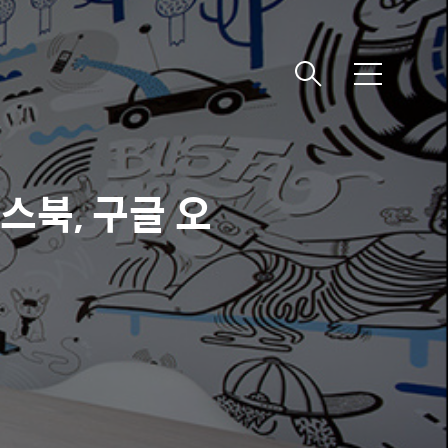
메
뉴
스북, 구글 오