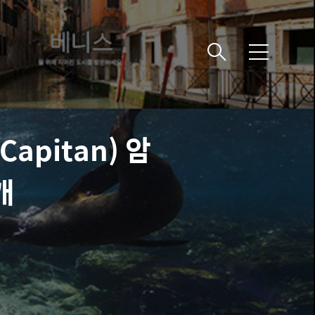
메
뉴
apitan) 암
개