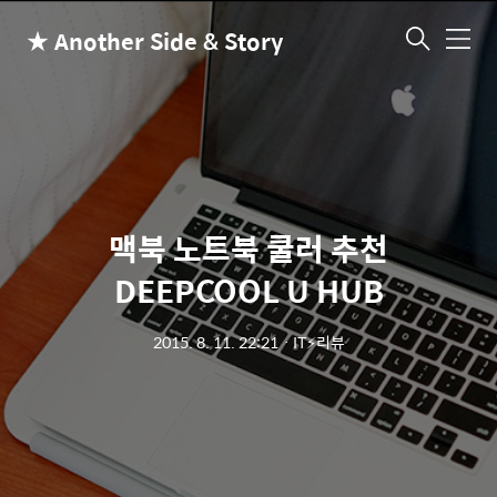
★ Another Side & Story
메
뉴
맥북 노트북 쿨러 추천
DEEPCOOL U HUB
2015. 8. 11. 22:21
ㆍ
IT⚡리뷰