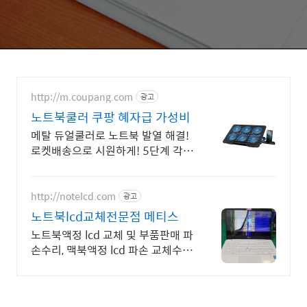
http://m.coupang.com
광고
노트북쿨러 쿠팡 혜자급 가성비
메탈 듀얼쿨러로 노트북 발열 해결!
로켓배송으로 시원하게! 5단계 각도
조절, 소음 없이 10도 가량 열 감소.
쾌적한 사용!
http://notelcd.com
광고
노트북lcd교체전문점 메티스
노트북액정 lcd 교체 및 부품판매 파
손수리, 맥북액정 lcd 파손 교체수리
전문