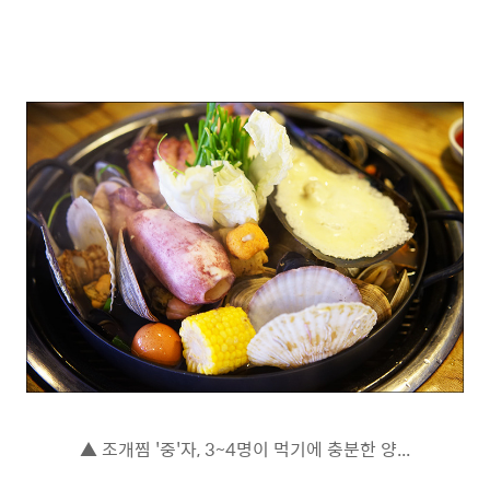
▲ 조개찜 '중'자, 3~4명이 먹기에 충분한 양...