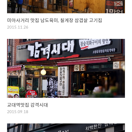
미아사거리 맛집 남도육미, 칠게장 삼겹살 고기집
2015.11.26
교대역맛집 감격시대
2015.09.18