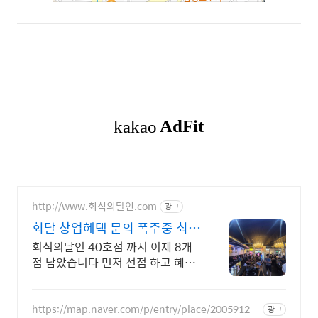
http://www.회식의달인.com
광고
회달 창업혜택 문의 폭주중 최대
1억대출, 업변도 환영
회식의달인 40호점 까지 이제 8개
점 남았습니다 먼저 선점 하고 혜택
받으세요. 월매출 1억5천만원 예상
수익 4천8백만원
https://map.naver.com/p/entry/place/20059127
광고