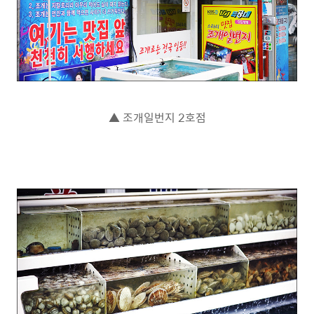
▲ 조개일번지 2호점