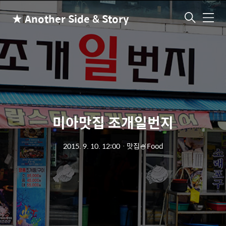
★ Another Side & Story
메
뉴
미아맛집 조개일번지
2015. 9. 10. 12:00
ㆍ
맛집🍧Food