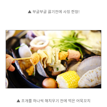
▲ 부글부글 끓기전에 사징 한장!
▲ 조개를 하나씩 해치우기 전에 먹은 어묵꼬치