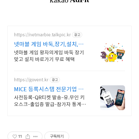
https://netmarbie.talkpic.kr
광고
넷마블 게임 바둑,장기,설치,왕
자의게임
넷마블 게임 왕자의게임 바둑 장기
맞고 설치 바로가기 무료 혜택
https://govent.kr
광고
MICE 등록시스템 전문기업 고
벤트
사전등록-QR티켓 발송-유.무인 키
오스크-출입증 발급-참가자 통계-
데이터 관리, 모바일 및 키오스크 기
술을 이용한 등록시스템으로 참가자
에게 행복한 경험 제공
11
구독하기