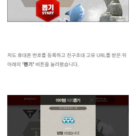
저도 휴대폰 번호를 등록하고 친구초대 고유 URL를 받은 뒤
아래의
'뽑기'
버튼을 눌러봤습니다.