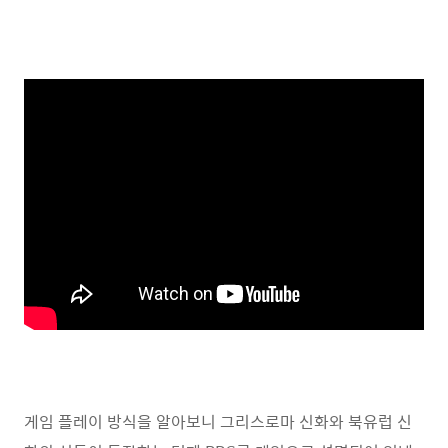
게임 플레이 방식을 알아보니 그리스로마 신화와 북유럽 신