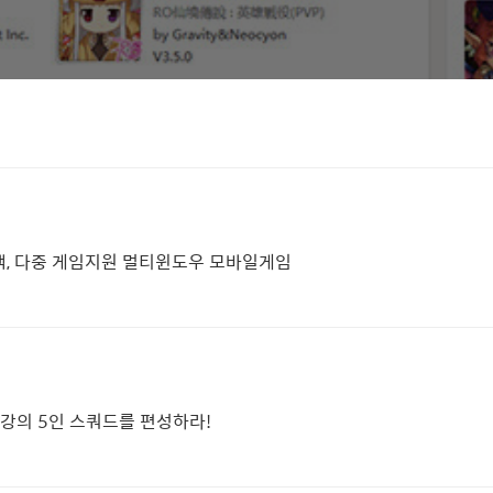
택, 다중 게임지원 멀티윈도우 모바일게임
최강의 5인 스쿼드를 편성하라!