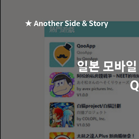
★ Another Side & Story
일본 모바일 
Q