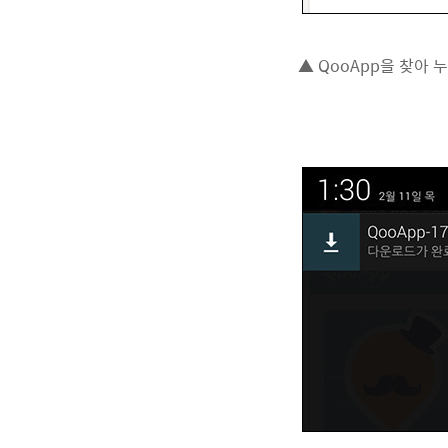
▲ QooApp을 찾아 