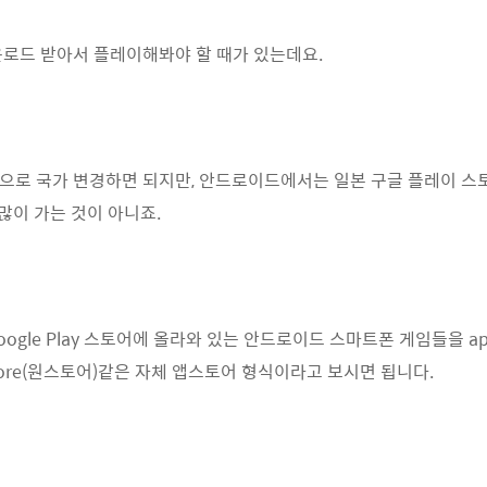
운로드 받아서 플레이해봐야 할 때가 있는데요.
으로 국가 변경하면 되지만, 안드로이드에서는 일본 구글 플레이 스토
 많이 가는 것이 아니죠.
Google Play 스토어에 올라와 있는 안드로이드 스마트폰 게임들을 
tore(원스토어)같은 자체 앱스토어 형식이라고 보시면 됩니다.