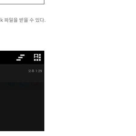
k 파일을 받을 수 있다.