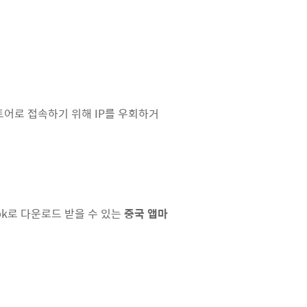
어로 접속하기 위해 IP를 우회하거
apk로 다운로드 받을 수 있는
중국 앱마