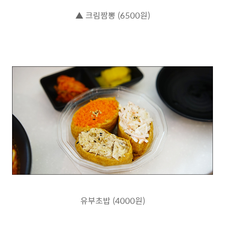
▲ 크림짬뽕 (6500원)
유부초밥 (4000원)