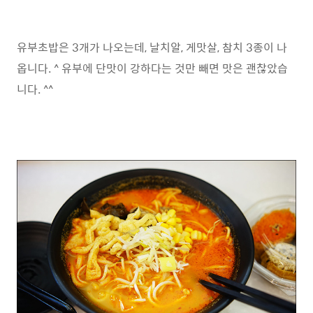
유부초밥은 3개가 나오는데, 날치알, 게맛살, 참치 3종이 나
옵니다. ^ 유부에 단맛이 강하다는 것만 빼면 맛은 괜찮았습
니다. ^^