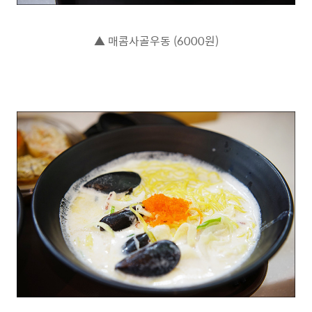
▲ 매콤사골우동 (6000원)