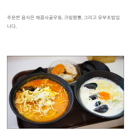
주문한 음식은 매콤사골우동, 크림짬뽕, 그리고 유부초밥입
니다.