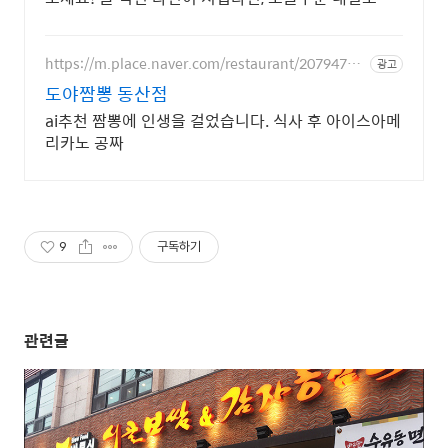
로켓배송으로 새로운 맛을!
https://m.place.naver.com/restaurant/20794739
광고
56
도야짬뽕 동산점
ai추천 짬뽕에 인생을 걸었습니다. 식사 후 아이스아메
리카노 공짜
9
구독하기
관련글