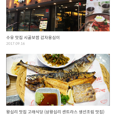
수유 맛집 시골보쌈 감자옹심이
2017.09.16
왕십리 맛집 고래식당 (상왕십리 센트라스 생선조림 맛집)