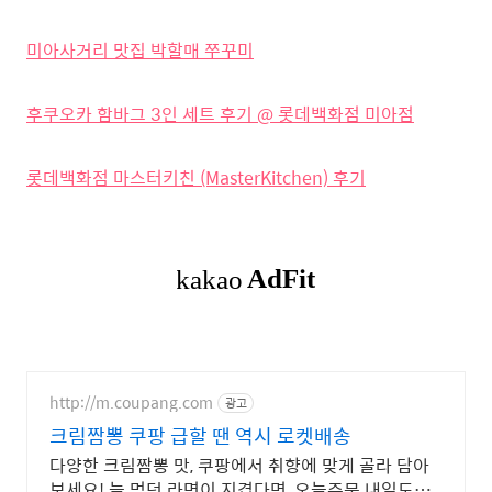
미아사거리 맛집 박할매 쭈꾸미
후쿠오카 함바그 3인 세트 후기 @ 롯데백화점 미아점
롯데백화점 마스터키친 (MasterKitchen) 후기
http://m.coupang.com
광고
크림짬뽕 쿠팡 급할 땐 역시 로켓배송
다양한 크림짬뽕 맛, 쿠팡에서 취향에 맞게 골라 담아
보세요! 늘 먹던 라면이 지겹다면, 오늘주문 내일도착