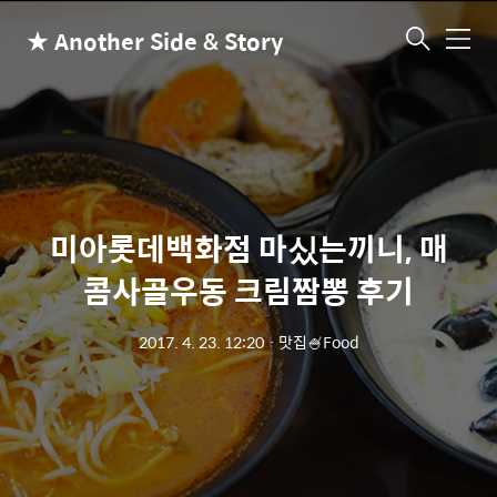
★ Another Side & Story
메
뉴
미아롯데백화점 마싰는끼니, 매
콤사골우동 크림짬뽕 후기
2017. 4. 23. 12:20
ㆍ
맛집🍧Food