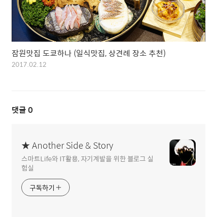
잠원맛집 도쿄하나 (일식맛집, 상견례 장소 추천)
2017.02.12
댓글
0
★ Another Side & Story
스마트Life와 IT활용, 자기계발을 위한 블로그 실
험실
구독하기