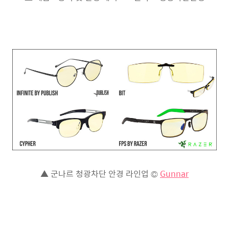
▲ 군나르 청광차단 안경 라인업 ©️
Gunnar