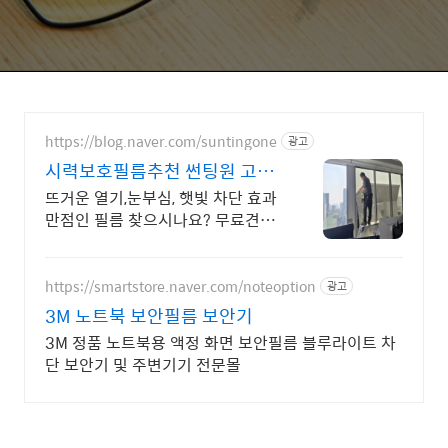
https://blog.naver.com/suntingone
광고
시력보호필름추천 썬팅원 고급
열차단필름
뜨거운 열기,눈부심, 햇빛 차단 효과
만점인 필름 찾으시나요? 무료견적
상담출장시공 열차단필름 하나로 사
무실,주거공간 온도 뚝!
https://smartstore.naver.com/noteoption
광고
3M 노트북 보안필름 보안기
3M 정품 노트북용 액정 화면 보안필름 블루라이트 차
단 보안기 및 주변기기 전문몰