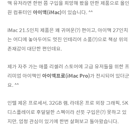
맥 유저라면 한번 쯤 구입을 희망해 봤을 만한 제품으로 올인
원 컴퓨터인
아이맥(iMac)
이 있습니다. ^^
iMac 21.5인치 제품은 꽤 귀여운(?) 편이고, 아이맥 27인치
는 어디에 놓아두어도 멋진 인테리어 소품(?)으로 책상 위의
존재감이 대단한 편인데요.
제가 자주 가는 애플 리셀러 스토어에 고급 유저들을 위한 프
리미엄 아이맥인
아이맥프로(iMac Pro)
가 전시되어 있더군
요. ^^
인텔 제온 프로세서, 32GB 램, 라데온 프로 외장 그래픽, 5K
디스플레이로 후덜덜한 스펙이라 선뜻 구입은(?) 못하고 있
지만, 엄청 관심이 있기에 한번 살펴보고 돌아왔습니다.