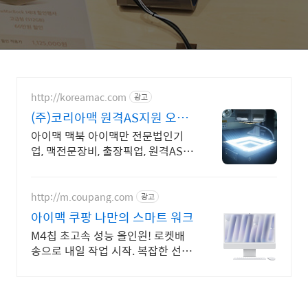
http://koreamac.com
광고
(주)코리아맥 원격AS지원 오직
맥PC 전문기업
아이맥 맥북 아이맥만 전문법인기
업, 맥전문장비, 출장픽업, 원격AS
서울, 경기, 인천 일부지역 당일 출
장, 픽업전문엔지니어 대기
http://m.coupang.com
광고
아이맥 쿠팡 나만의 스마트 워크
M4칩 초고속 성능 올인원! 로켓배
송으로 내일 작업 시작. 복잡한 선 없
는 깔끔함! 영상 편집, 웹서핑 모두
버벅임 없이.