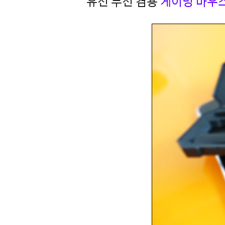
유선 무선 겸용
게이밍 마우스