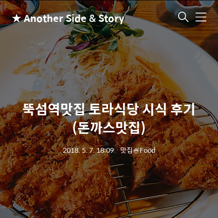
★ Another Side & Story
메
뉴
뚝섬역맛집 토라식당 시식 후기
(돈까스맛집)
2018. 5. 7. 18:09
ㆍ
맛집🍧Food