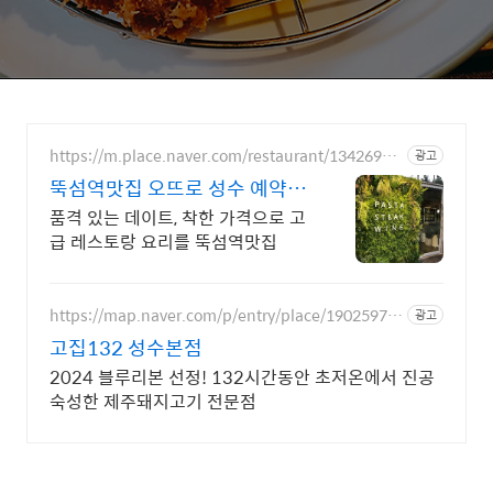
https://m.place.naver.com/restaurant/13426975
광고
39/
뚝섬역맛집 오뜨로 성수 예약가
능
품격 있는 데이트, 착한 가격으로 고
급 레스토랑 요리를 뚝섬역맛집
https://map.naver.com/p/entry/place/19025972
광고
45
고집132 성수본점
2024 블루리본 선정! 132시간동안 초저온에서 진공
숙성한 제주돼지고기 전문점