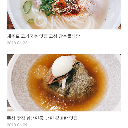
제주도 고기국수 맛집 고성 장수물식당
2018.06.23
뚝섬 맛집 힘냉면록, 냉면 갈비탕 맛집
2018.06.09