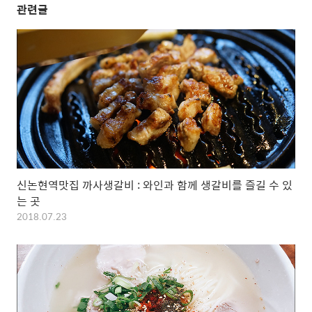
관련글
신논현역맛집 까사생갈비 : 와인과 함께 생갈비를 즐길 수 있
는 곳
2018.07.23