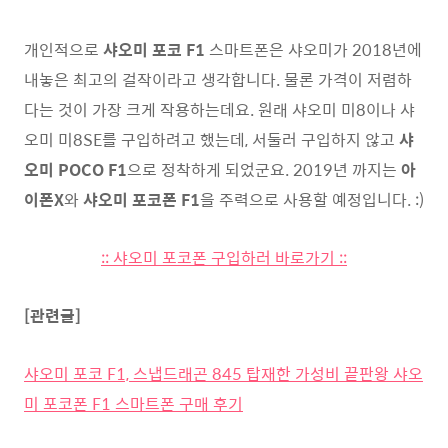
개인적으로
샤오미 포코 F1
스마트폰은 샤오미가 2018년에
내놓은 최고의 걸작이라고 생각합니다. 물론 가격이 저렴하
다는 것이 가장 크게 작용하는데요. 원래 샤오미 미8이나 샤
오미 미8SE를 구입하려고 했는데, 서둘러 구입하지 않고
샤
오미 POCO F1
으로 정착하게 되었군요. 2019년 까지는
아
이폰X
와
샤오미 포코폰 F1
을 주력으로 사용할 예정입니다. :)
:: 샤오미 포코폰 구입하러 바로가기 ::
[관련글]
샤오미 포코 F1, 스냅드래곤 845 탑재한 가성비 끝판왕 샤오
미 포코폰 F1 스마트폰 구매 후기