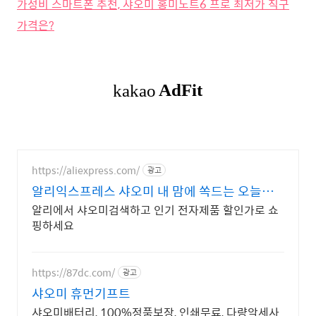
가성비 스마트폰 추천, 샤오미 홍미노트6 프로 최저가 직구
가격은?
https://aliexpress.com/
광고
알리익스프레스 샤오미 내 맘에 쏙드는 오늘의
특가
알리에서 샤오미검색하고 인기 전자제품 할인가로 쇼
핑하세요
https://87dc.com/
광고
샤오미 휴먼기프트
샤오미배터리, 100%정품보장, 인쇄무료, 다량악세사