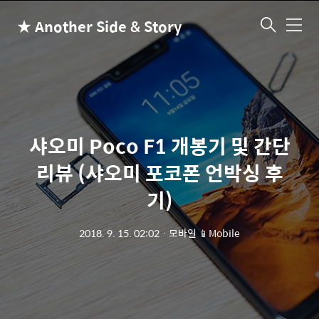
★ Another Side & Story
메
뉴
샤오미 Poco F1 개봉기 및 간단
리뷰 (샤오미 포코폰 언박싱 후
기)
2018. 9. 15. 02:02
ㆍ
모바일 📱Mobile