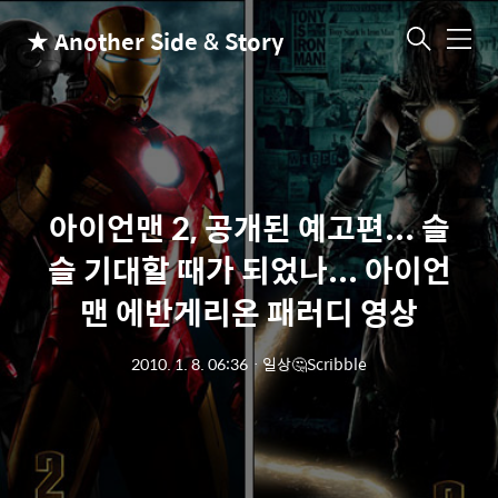
★ Another Side & Story
메
뉴
아이언맨 2, 공개된 예고편... 슬
슬 기대할 때가 되었나... 아이언
맨 에반게리온 패러디 영상
2010. 1. 8. 06:36
ㆍ
일상🤔Scribble