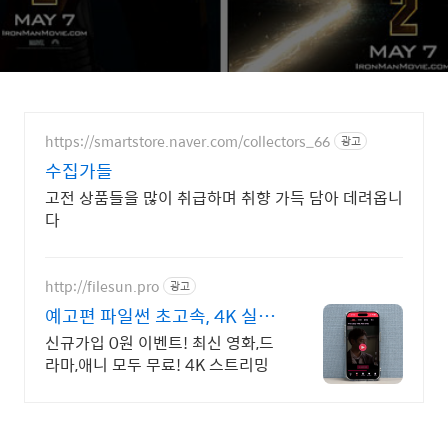
https://smartstore.naver.com/collectors_66
광고
수집가들
고전 상품들을 많이 취급하며 취향 가득 담아 데려옵니
다
http://filesun.pro
광고
예고편 파일썬 초고속, 4K 실시
간 보기!
신규가입 0원 이벤트! 최신 영화,드
라마,애니 모두 무료! 4K 스트리밍