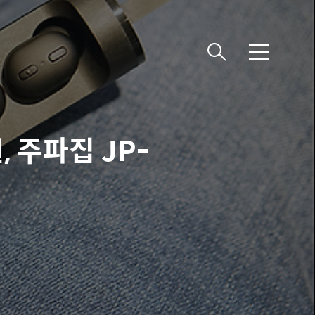
메
뉴
 주파집 JP-