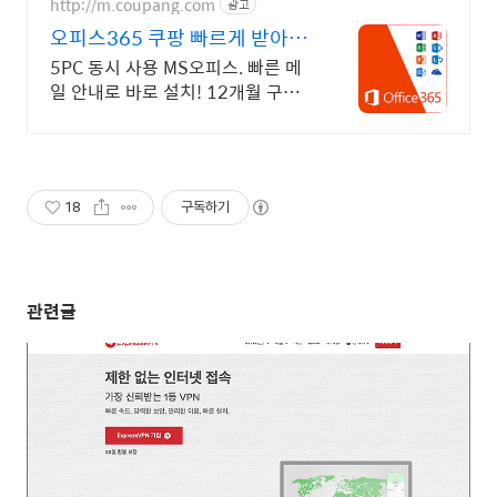
http://m.coupang.com
광고
오피스365 쿠팡 빠르게 받아보
세요
5PC 동시 사용 MS오피스. 빠른 메
일 안내로 바로 설치! 12개월 구독
상품! 와우회원 무료배송과 캐시적
립으로 알뜰구매.
18
구독하기
관련글