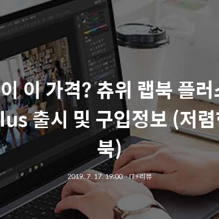
이 이 가격? 츄위 랩북 플러
Plus 출시 및 구입정보 (저
북)
2019. 7. 17. 19:00
ㆍ
IT⚡리뷰