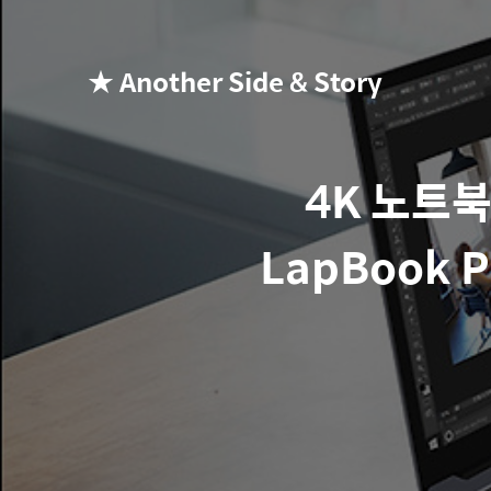
★ Another Side & Story
4K 노트북
LapBook 