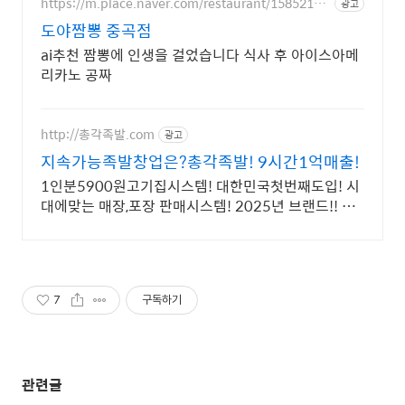
https://m.place.naver.com/restaurant/15852119
광고
34
도야짬뽕 중곡점
ai추천 짬뽕에 인생을 걸었습니다 식사 후 아이스아메
리카노 공짜
http://총각족발.com
광고
지속가능족발창업은?총각족발! 9시간1억매출!
1인분5900원고기집시스템! 대한민국첫번째도입! 시
대에맞는 매장,포장 판매시스템! 2025년 브랜드!! 월
평균 매출!! 5500만원 달성!!
7
구독하기
관련글