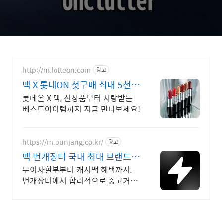
http://m.lotteon.com
광고
맥 X 롯데ON 첫구매 최대 5천원
혜택!
롯데온 X 맥, 신상품부터 사랑받는
베스트아이템까지 지금 만나보세요!
https://m.bunjang.co.kr/
광고
맥 번개장터 국내 최대 브랜드
중고거래
무이자할부부터 캐시백 혜택까지,
번개장터에서 합리적으로 중고거래
하세요 전국 각지에서 올라오는 전
국구 최다 상품 매일 10만 개 이상
의 신규 상품 업로드