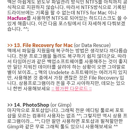
맥은 아쉽게도 윈도우 파일관리 방식인 NTFS를 아직까지 공
식적으로 지원하지 않습니다. 따라서 NTFS방식으로 기록된
드라이브에는 기록을 할 수 없는데 NTFS for Mac 이나
Macfuse
를 사용하면 NTFS로 되어있는 하드디스크도 쓸 수
있게 해줍니다. 이건 다음 포스팅에서 더 자세하게 다뤄보겠
습니다. ^^;
>> 13. File Recovery for Mac
(or Data Rescue)
맥에서 파일을 지웠을때 복구하는 방법은 생각보다 까다롭습
니다. 전문 프로그램을 돌려도 복구하기 쉽지 않더군요. 따라
서 타임머신과 같은 백업소프트웨어를 사용해주는 것이 좋지
만 일단 지워진 데이터를 살려야 하는 상황이 오면 그야말로
별이 보이죠.. ;; 맥의 Undelete 소프트웨어는 여러가지 있지
만, 사용해본 것 중에서 가장 괜찮은 것은 File Recovery 입
니다. 상용프로그램이라 돈을 주고 사야하지만, 데모는 있으
니 한번 사용해보세요
:: 평가판 다운로드 ::
>> 14. PhotoShop
(or Gimp)
마지막으로 포토샵입니다. 그래픽 전문 에디팅 툴로써 포토
샵을 모르는 컴퓨터 사용자는 없죠 ^^; 그렇지만 역시 상용 프
로그램이라... ^^; 다만 잘만 사용하면 포토샵과 필적할만한
Gimp와 같은 무료 그래픽 툴도 있으니 사용해보세요 ^^