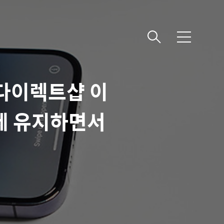
메
뉴
T다이렉트샵 이
금제 유지하면서