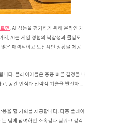
 따르면
, AI 성능을 평가하기 위해 온라인 게
지, AI는 게임 경험의 복잡성과 몰입도
더 많은 매력적이고 도전적인 상황을 제공
 됩니다. 플레이어들은 종종 빠른 결정을 내
고, 공간 인식과 전략적 기술을 발전하는
작용을 할 기회를 제공합니다. 다중 플레이
 또는 팀에 참여하면 소속감과 팀워크 감각