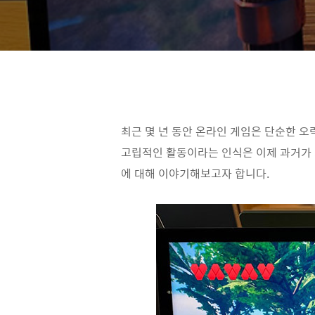
최근 몇 년 동안 온라인 게임은 단순한 
고립적인 활동이라는 인식은 이제 과거가 
에 대해 이야기해보고자 합니다.