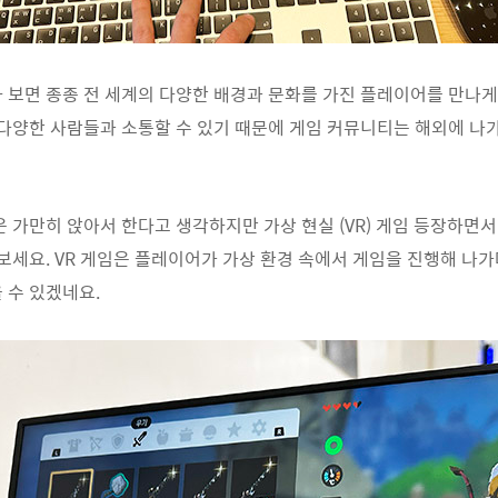
 보면 종종 전 세계의 다양한 배경과 문화를 가진 플레이어를 만나게
 다양한 사람들과 소통할 수 있기 때문에 게임 커뮤니티는 해외에 나가
은 가만히 앉아서 한다고 생각하지만 가상 현실 (VR) 게임 등장하면서
 보세요. VR 게임은 플레이어가 가상 환경 속에서 게임을 진행해 나
 수 있겠네요.