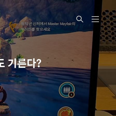
메
뉴
도 기른다?