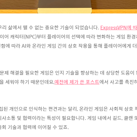
 우리 삶에서 뗄 수 없는 중요한 기술이 되었습니다.
ExpressVPN에
어 캐릭터(NPC)부터 플레이어의 선택에 따라 변화하는 게임 환경까
함에 따라 AI와 온라인 게임 간의 상호 작용을 통해 플레이어에게 
과 문제 해결을 필요한 게임은 인지 기술을 향상하는 데 상당한 도움이
을 세워야 하기 때문인데요,
예전에 제가 쓴 포스트
에서 사고를 촉진하
고립된 개인으로 인식하는 편견과는 달리, 온라인 게임은 사회적 상호 
의사소통 및 협력이라는 특성이 필요합니다. 게임 내에서 길드, 클랜
사회 기술과 협력에 이어질 수 있죠.