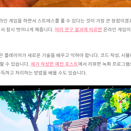
온라인 게임을 하면서 스트레스를 풀 수 있다는 것이 가장 큰 장점이겠
에서 잠시 벗어나게 해줍니다.
여러 연구 결과에 따르면
온라인 게임이
임은 플레이어가 새로운 기술을 배우고 익혀야 합니다. 코드 작성, 시
할 수 있습니다.
제가 작성한 예전 포스트
에서 리뷰한 녹화 프로그램
습득하고 처리하는 방법을 배울 수도 있습니다.