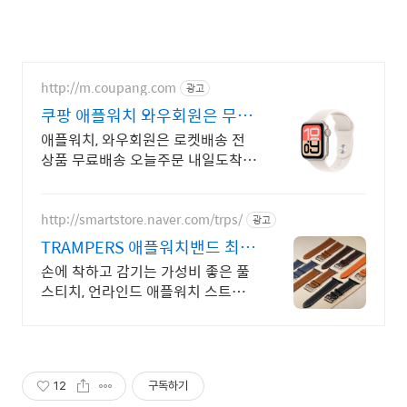
http://m.coupang.com
광고
쿠팡 애플워치 와우회원은 무제
한 무료 배송
애플워치, 와우회원은 로켓배송 전
상품 무료배송 오늘주문 내일도착!
꼭 필요한 제품은 쿠팡에서 더 저렴
하게, 로켓배송으로 더 빠르게!
http://smartstore.naver.com/trps/
광고
TRAMPERS 애플워치밴드 최상
급스트랩10%이상 할인중
손에 착하고 감기는 가성비 좋은 풀
스티치, 언라인드 애플워치 스트랩
을 만나보세요 수제 스트랩을 현재
10~36% 할인판매 중입니다
12
구독하기