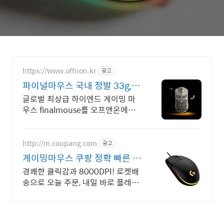
https://www.offnon.kr
광고
파이널마우스 국내 정발 33g,
8,000Hz
글로벌 최상급 하이엔드 게이밍 마
우스 finalmouse를 오프앤온에서
만나보세요 지금 가장 핫한 마우스,
파이널마우스 ULX
http://m.coupang.com
광고
게이밍마우스 쿠팡 정확 빠른 반
응속도
경쾌한 클릭감과 8000DPI! 로켓배
송으로 오늘 주문, 내일 바로 플레이!
입문자도 만족! 장시간 게임에도 손
목 편안한 가성비 마우스를 지금 만
나세요.