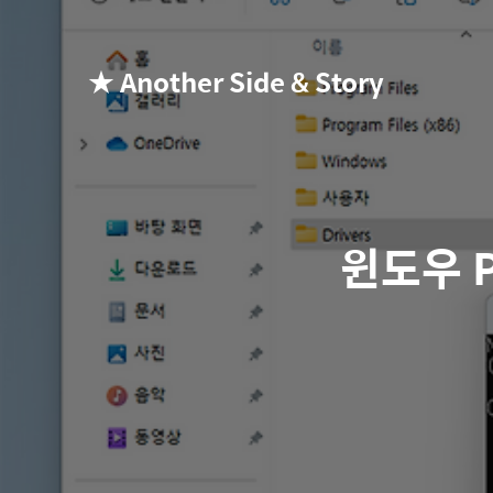
★ Another Side & Story
윈도우 