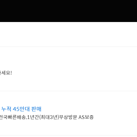
!
하세요!
 누적 45만대 판매
전국빠른배송,1년간(최대3년)무상방문 AS보증