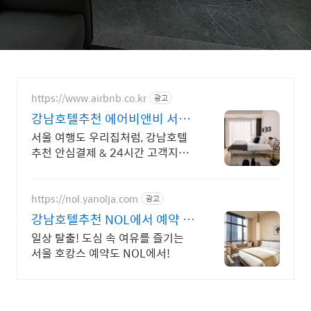
https://www.airbnb.co.kr
광고
강남호텔추천 에어비앤비 서울
감성 스테이
서울 여행도 우리집처럼, 강남호텔
추천 안심결제 & 24시간 고객지원!
전용 테라스와 바비큐 그릴이 제공
되는 숙소를 예약하세요.
https://nol.yanolja.com
광고
강남호텔추천 NOL에서 예약 매
일 NOL DRAW 추첨!
일상 탈출! 도심 속 여유를 즐기는
서울 호캉스 예약도 NOL에서!