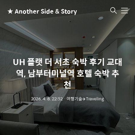
★ Another Side & Story
메
뉴
UH 플랫 더 서초 숙박 후기 교대
역, 남부터미널역 호텔 숙박 추
천
2026. 4. 8. 22:52
ㆍ
여행기술✈️Traveling