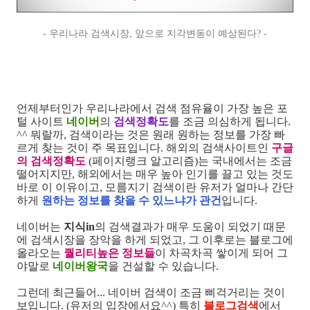
- 우리나라 검색시장, 앞으로 지각변동이 예상된다? -
언제부터인가 우리나라에서 검색 점유율이 가장 높은 포
털 사이트
네이버
의
검색정확도
를 조금 의심하게 됩니다.
^^ 뭐랄까, 검색이라는 것은 원래 원하는 정보를 가장 빠
르게 찾는 것이 주 목표입니다. 해외의 검색사이트인
구글
의 검색정확도
(페이지랭크 알고리즘)는 국내에서는 조금
떨어지지만, 해외에서는 매우 높아 인기를 끌고 있는 것도
바로 이 이유이고, 모름지기 검색이란 유저가 얼마나 간단
하게
원하는 정보를 찾을 수 있느냐가 관건
입니다.
네이버는
지식in
의 검색결과가 매우 도움이 되었기 때문
에 검색시장을 장악을 하게 되었고, 그 이후로는 블로그에
올라오는
퀄리티높은 정보들
이 차곡차곡 쌓이게 되어 그
야말로
네이버왕국
을 건설할 수 있습니다.
그런데 최근들어... 네이버 검색이 조금 삐걱거리는 것이
보입니다. (유저의 입장에서요^^) 특히
블로그검색
에서