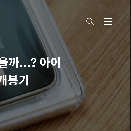
메
뉴
까...? 아이
 개봉기