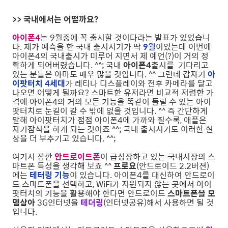
>> 국내에서는 어떨까요?
아이폰4
는 9월중에 꼭 출시할 것이다라는 발표가 있었습니
다. 제가 예측을 한 국내 출시시기가 딱
9월
이었는데 이번에
아이폰4의 국내출시가 미루어 지면서 제 예언(?)이 거의 정
확하게 되어버렸습니다. ^^; 국내
아이폰4
출시를 기다리고
있는 분들은 아마도 매우 많을 것입니다. ^^ 그런데 갑자기
아
이팟터치 4세대
가 레티나 디스플레이와 전후 카메라를 달고
나오면 어떻게 될까요? 스마트한 유저라면 비교적 저렴한 가
격에 아이폰4의 거의 모든 기능을 똑같이 돌릴 수 있는 아이
팟터치로 눈길이 갈 수 밖에 없을 것입니다. ^^ 즉 간단하게
말해 아이팟터치가 점점 아이폰4에 가까와 질수록, 애플은
자기잠식을 하게 되는 것이죠 ^^; 국내 출시시기도 이러한 현
상을 더 부추기고 있습니다. ^^;
여기서 잠깐
안드로이드폰
이 급성장하고 있는 국내시장의 스
마트폰 특성을 생각해 보죠 ^^
프로요
(안드로이드 2.2버젼)
에는
테터링 기능
이 있습니다. 아이폰4를 대신하여 안드로이
드 스마트폰을 선택하고, WiFi가 지원되지 않는 곳에서 아이
팟터치의 기능을 활용해야 한다면 안드로이드
스마트폰을 모
뎀삼아
3G인터넷을
테더링
(인터넷공유)해서 사용하면 될 것
입니다.