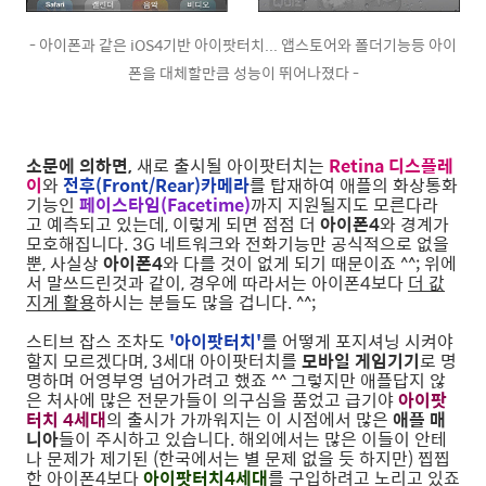
- 아이폰과 같은 iOS4기반 아이팟터치... 앱스토어와 폴더기능등 아이
폰을 대체할만큼 성능이 뛰어나졌다 -
소문에 의하면,
새로 출시될 아이팟터치는
Retina 디스플레
이
와
전후(Front/Rear)카메라
를 탑재하여 애플의 화상통화
기능인
페이스타임(Facetime)
까지 지원될지도 모른다라
고 예측되고 있는데, 이렇게 되면 점점 더
아이폰4
와 경계가
모호해집니다. 3G 네트워크와 전화기능만 공식적으로 없을
뿐, 사실상
아이폰4
와 다를 것이 없게 되기 때문이죠 ^^; 위에
서 말쓰드린것과 같이, 경우에 따라서는 아이폰4보다
더 값
지게 활용
하시는 분들도 많을 겁니다. ^^;
스티브 잡스 조차도
'아이팟터치'
를 어떻게 포지셔닝 시켜야
할지 모르겠다며, 3세대 아이팟터치를
모바일 게임기기
로 명
명하며 어영부영 넘어가려고 했죠 ^^ 그렇지만 애플답지 않
은 처사에 많은 전문가들이 의구심을 품었고 급기야
아이팟
터치 4세대
의 출시가 가까워지는 이 시점에서 많은
애플 매
니아
들이 주시하고 있습니다. 해외에서는 많은 이들이 안테
나 문제가 제기된 (한국에서는 별 문제 없을 듯 하지만) 찝찝
한 아이폰4보다
아이팟터치4세대
를 구입하려고 노리고 있죠