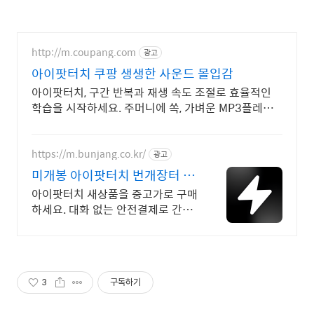
http://m.coupang.com
광고
아이팟터치 쿠팡 생생한 사운드 몰입감
아이팟터치, 구간 반복과 재생 속도 조절로 효율적인
학습을 시작하세요. 주머니에 쏙, 가벼운 MP3플레이
어, 언제 어디서든 음악을 즐겨보세요.
https://m.bunjang.co.kr/
광고
미개봉 아이팟터치 번개장터 국
내 최대 브랜드 중고거래
아이팟터치 새상품을 중고가로 구매
하세요. 대화 없는 안전결제로 간편
하게! 전국 각지에서 올라오는 전국
구 최다 상품 매일 10만 개 이상의
신규 상품 업로드
3
구독하기