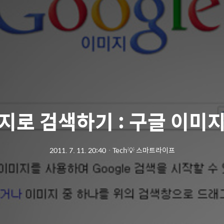
지로 검색하기 : 구글 이미
2011. 7. 11. 20:40
ㆍ
Tech💡 스마트라이프