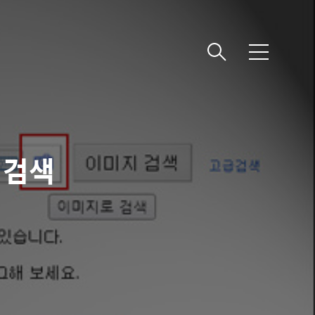
메
뉴
지검색