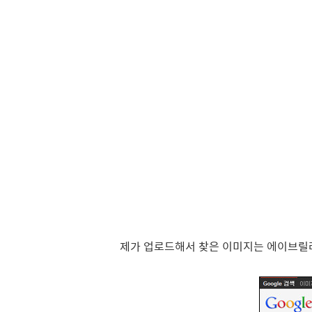
제가 업로드해서 찾은 이미지는 에이브릴