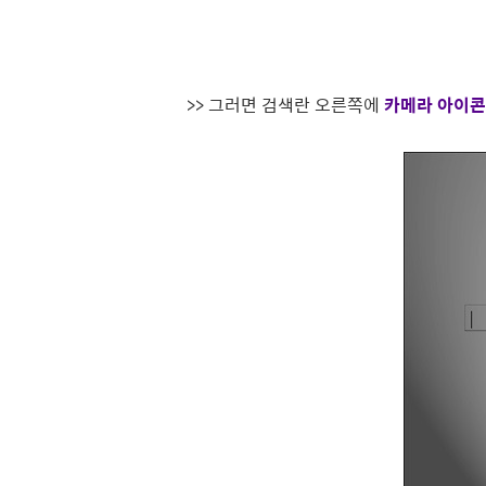
>> 그러면 검색란 오른쪽에
카메라 아이콘