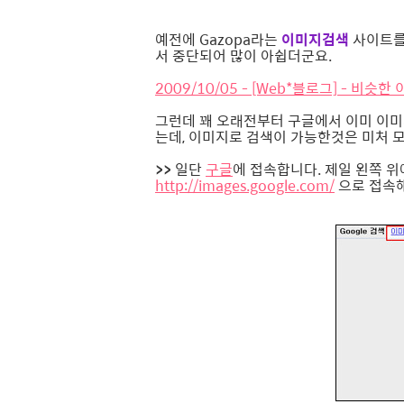
예전에 Gazopa라는
이미지검색
사이트를
서 중단되어 많이 아쉽더군요.
2009/10/05 - [Web*블로그] - 비슷
그런데 꽤 오래전부터 구글에서 이미 이
는데, 이미지로 검색이 가능한것은 미처 모
>>
일단
구글
에 접속합니다. 제일 왼쪽 위
http://images.google.com/
으로 접속해