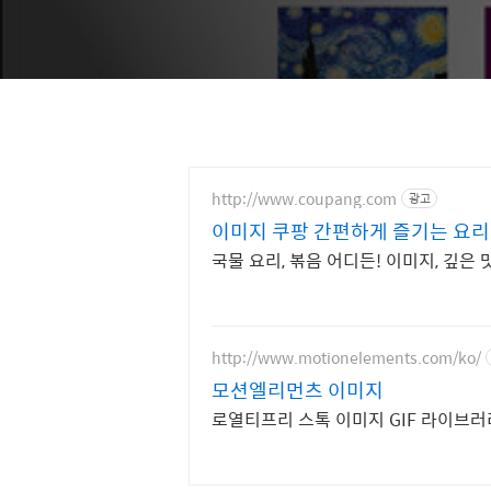
http://www.coupang.com
광고
이미지 쿠팡 간편하게 즐기는 요리
국물 요리, 볶음 어디든! 이미지, 깊은
http://www.motionelements.com/ko/
모션엘리먼츠 이미지
로열티프리 스톡 이미지 GIF 라이브러