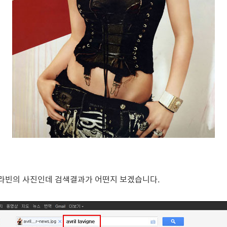
라빈의 사진인데 검색결과가 어떤지 보겠습니다.