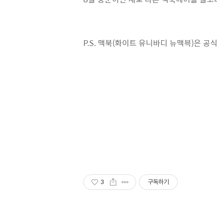
P.S. 맥북(화이트 유니바디 뉴맥븍)은 
3
구독하기