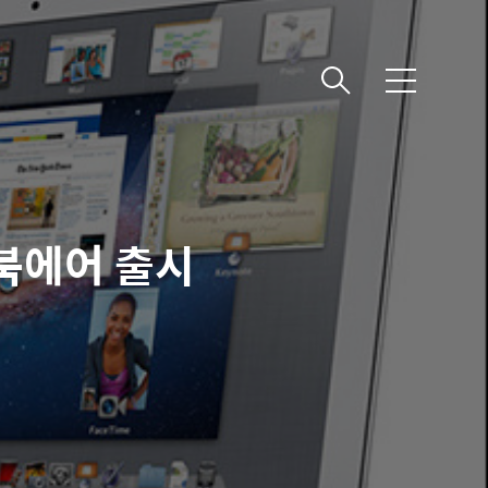
메
뉴
북에어 출시