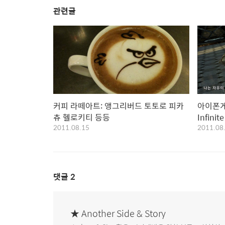
관련글
커피 라떼아트: 앵그리버드 토토로 피카
아이폰게임
츄 헬로키티 등등
Infinit
2011.08.15
2011.08
댓글
2
★ Another Side & Story