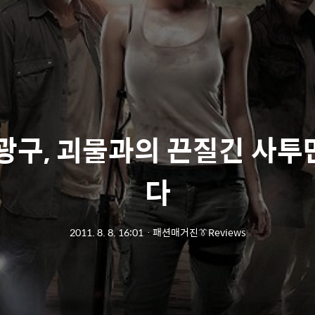
7광구, 괴물과의 끈질긴 사투
다
2011. 8. 8. 16:01
ㆍ
패션매거진👔Reviews