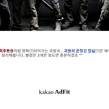
척추동물
처럼 변화(?)되어가는 과정과...
괴물의 끈질긴 집념
(?)은
로 정리해봅니다. 별점은 3개반 정도면 충분하겠죠 ^^