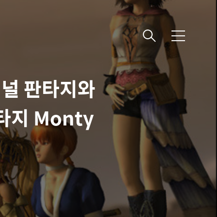
메
뉴
파이널 판타지와
지 Monty