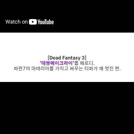
[Dead Fantasy 3]
'데블메이크라이'
를 패로디.
파판7의 마테리아를 가지고 싸우는 티파가 꽤 멋진 편.