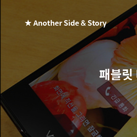
★ Another Side & Story
패블릿