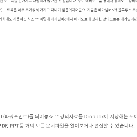
 노트북을 안가지고 다닐때가 많아진 것 같습니다. 주로 에버노트를 통해서 강의노트 정리하
^)
노트북은 너무 무거워서 가지고 다니기 힘들어지더군요. 지금은 베가넘버6와 블루투스 
거치대도 사용하곤 하죠 ^^
이렇게 베가넘버6에서 에버노트에 정리한 강의노트는 베가넘버6를
(파워포인트)를 띄어놓죠 ^^ 강의자료를 Dropbox에 저장해논 뒤
PDF, PPT
등 거의 모든 문서파일을 열어보거나 편집할 수 있습니다.